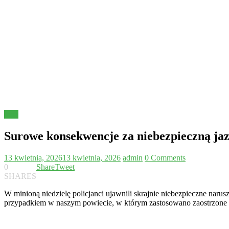
Inne
Surowe konsekwencje za niebezpieczną ja
13 kwietnia, 2026
13 kwietnia, 2026
admin
0 Comments
0
Share
Tweet
SHARES
W minioną niedzielę policjanci ujawnili skrajnie niebezpieczne naru
przypadkiem w naszym powiecie, w którym zastosowano zaostrzone w