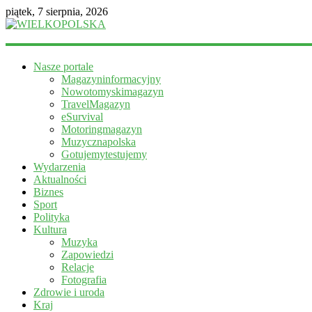
piątek, 7 sierpnia, 2026
WIELKOPOLSKA
Nasze portale
Magazyn
Magazyninformacyjny
informacyjny
Nowotomyskimagazyn
TravelMagazyn
eSurvival
Motoringmagazyn
Muzycznapolska
Gotujemytestujemy
Wydarzenia
Aktualności
Biznes
Sport
Polityka
Kultura
Muzyka
Zapowiedzi
Relacje
Fotografia
Zdrowie i uroda
Kraj