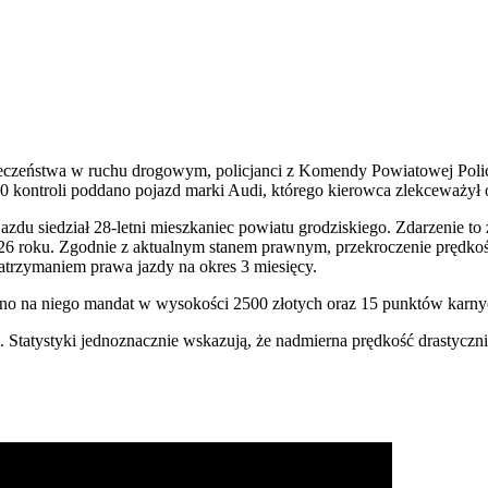
ieczeństwa w ruchu drogowym, policjanci z Komendy Powiatowej Poli
30 kontroli poddano pojazd marki Audi, którego kierowca zlekceważył
du siedział 28-letni mieszkaniec powiatu grodziskiego. Zdarzenie to
026 roku. Zgodnie z aktualnym stanem prawnym, przekroczenie prędko
trzymaniem prawa jazdy na okres 3 miesięcy.
no na niego mandat w wysokości 2500 złotych oraz 15 punktów karny
i. Statystyki jednoznacznie wskazują, że nadmierna prędkość drastyc