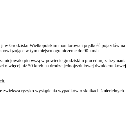
cji w Grodzisku Wielkopolskim monitorowali prędkość pojazdów na
 obowiązujące w tym miejscu ograniczenie do 90 km/h.
 zainicjowało pierwszą w powiecie grodziskim procedurę zatrzymania
ści o więcej niż 50 km/h na drodze jednojezdniowej dwukierunkowej
ch.
znie zwiększa ryzyko wystąpienia wypadków o skutkach śmiertelnych.