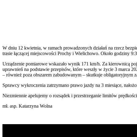
W dniu 12 kwietnia, w ramach prowadzonych działań na rzecz bezp
trasie łączącej miejscowości Prochy i Wielichowo. Około godziny 9:
Urządzenie pomiarowe wskazało wynik 171 km/h. Za kierownicą pojaz
uprawnień na podstawie przepisów, które weszły w życie 3 marca 2
– również poza obszarem zabudowanym – skutkuje obligatoryjnym za
Sprawcy wykroczenia zatrzymano prawo jazdy na 3 miesiące, nałożo
Niezmiennie apelujemy o rozsądek i przestrzeganie limitów prędkośc
mł. asp. Katarzyna Wolna