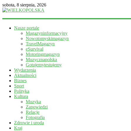
sobota, 8 sierpnia, 2026
WIELKOPOLSKA
Nasze portale
Magazyn
Magazyninformacyjny
informacyjny
Nowotomyskimagazyn
TravelMagazyn
eSurvival
Motoringmagazyn
Muzycznapolska
Gotujemytestujemy
Wydarzenia
Aktualności
Biznes
Sport
Polityka
Kultura
Muzyka
Zapowiedzi
Relacje
Fotografia
Zdrowie i uroda
Kraj