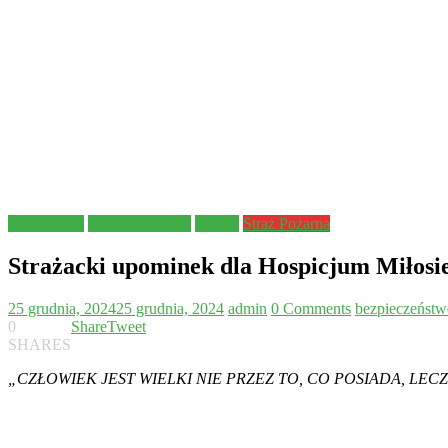
Aktualności
Bezpieczeństwo
Pomoc
Straż Pożarna
Strażacki upominek dla Hospicjum Miłos
25 grudnia, 2024
25 grudnia, 2024
admin
0 Comments
bezpieczeństw
0
Share
Tweet
SHARES
„CZŁOWIEK JEST WIELKI NIE PRZEZ TO, CO POSIADA, LECZ 