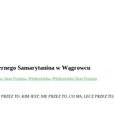
iernego Samarytanina w Wągrowcu
o
,
Straż Pożarna
,
Wielkopolska
,
Wielkopolska Straż Pożarna
PRZEZ TO, KIM JEST; NIE PRZEZ TO, CO MA, LECZ PRZEZ TO,