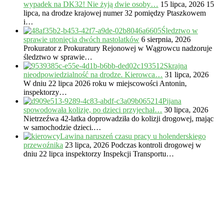
wypadek na DK32! Nie żyją dwie osoby…
15 lipca, 2026
15
lipca, na drodze krajowej numer 32 pomiędzy Ptaszkowem
i…
Śledztwo w
sprawie utonięcia dwóch nastolatków
6 sierpnia, 2026
Prokurator z Prokuratury Rejonowej w Wągrowcu nadzoruje
śledztwo w sprawie…
Skrajna
nieodpowiedzialność na drodze. Kierowca…
31 lipca, 2026
W dniu 22 lipca 2026 roku w miejscowości Antonin,
inspektorzy…
Pijana
spowodowała kolizję, po dzieci przyjechał…
30 lipca, 2026
Nietrzeźwa 42-latka doprowadziła do kolizji drogowej, mając
w samochodzie dzieci.…
Lawina naruszeń czasu pracy u holenderskiego
przewoźnika
23 lipca, 2026
Podczas kontroli drogowej w
dniu 22 lipca inspektorzy Inspekcji Transportu…