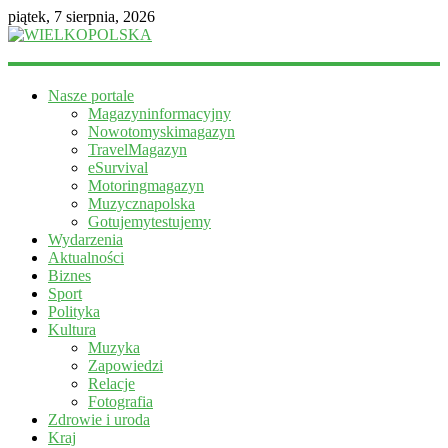
piątek, 7 sierpnia, 2026
WIELKOPOLSKA
Nasze portale
Magazyn
Magazyninformacyjny
informacyjny
Nowotomyskimagazyn
TravelMagazyn
eSurvival
Motoringmagazyn
Muzycznapolska
Gotujemytestujemy
Wydarzenia
Aktualności
Biznes
Sport
Polityka
Kultura
Muzyka
Zapowiedzi
Relacje
Fotografia
Zdrowie i uroda
Kraj