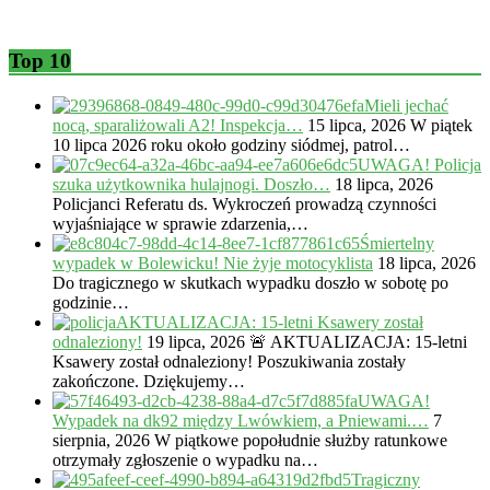
Top 10
Mieli jechać
nocą, sparaliżowali A2! Inspekcja…
15 lipca, 2026
W piątek
10 lipca 2026 roku około godziny siódmej, patrol…
UWAGA! Policja
szuka użytkownika hulajnogi. Doszło…
18 lipca, 2026
Policjanci Referatu ds. Wykroczeń prowadzą czynności
wyjaśniające w sprawie zdarzenia,…
Śmiertelny
wypadek w Bolewicku! Nie żyje motocyklista
18 lipca, 2026
Do tragicznego w skutkach wypadku doszło w sobotę po
godzinie…
AKTUALIZACJA: 15-letni Ksawery został
odnaleziony!
19 lipca, 2026
🚨 AKTUALIZACJA: 15-letni
Ksawery został odnaleziony! Poszukiwania zostały
zakończone. Dziękujemy…
UWAGA!
Wypadek na dk92 między Lwówkiem, a Pniewami.…
7
sierpnia, 2026
W piątkowe popołudnie służby ratunkowe
otrzymały zgłoszenie o wypadku na…
Tragiczny