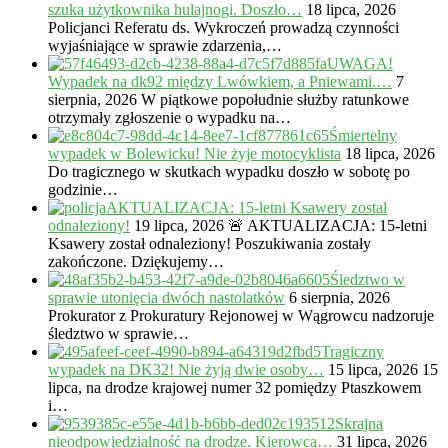
szuka użytkownika hulajnogi. Doszło…
18 lipca, 2026
Policjanci Referatu ds. Wykroczeń prowadzą czynności
wyjaśniające w sprawie zdarzenia,…
UWAGA!
Wypadek na dk92 między Lwówkiem, a Pniewami.…
7
sierpnia, 2026
W piątkowe popołudnie służby ratunkowe
otrzymały zgłoszenie o wypadku na…
Śmiertelny
wypadek w Bolewicku! Nie żyje motocyklista
18 lipca, 2026
Do tragicznego w skutkach wypadku doszło w sobotę po
godzinie…
AKTUALIZACJA: 15-letni Ksawery został
odnaleziony!
19 lipca, 2026
🚨 AKTUALIZACJA: 15-letni
Ksawery został odnaleziony! Poszukiwania zostały
zakończone. Dziękujemy…
Śledztwo w
sprawie utonięcia dwóch nastolatków
6 sierpnia, 2026
Prokurator z Prokuratury Rejonowej w Wągrowcu nadzoruje
śledztwo w sprawie…
Tragiczny
wypadek na DK32! Nie żyją dwie osoby…
15 lipca, 2026
15
lipca, na drodze krajowej numer 32 pomiędzy Ptaszkowem
i…
Skrajna
nieodpowiedzialność na drodze. Kierowca…
31 lipca, 2026