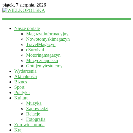
piątek, 7 sierpnia, 2026
WIELKOPOLSKA
Nasze portale
Magazyn
Magazyninformacyjny
informacyjny
Nowotomyskimagazyn
TravelMagazyn
eSurvival
Motoringmagazyn
Muzycznapolska
Gotujemytestujemy
Wydarzenia
Aktualności
Biznes
Sport
Polityka
Kultura
Muzyka
Zapowiedzi
Relacje
Fotografia
Zdrowie i uroda
Kraj