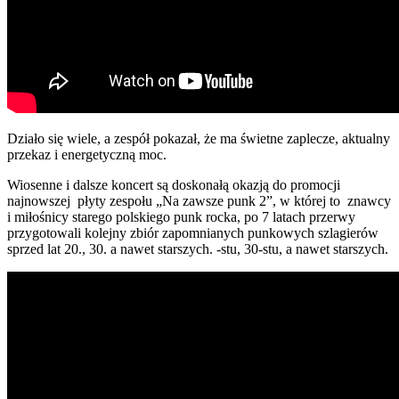
Działo się wiele, a zespół pokazał, że ma świetne zaplecze, aktualny
przekaz i energetyczną moc.
Wiosenne i dalsze koncert są doskonałą okazją do promocji
najnowszej płyty zespołu „Na zawsze punk 2”, w której to znawcy
i miłośnicy starego polskiego punk rocka, po 7 latach przerwy
przygotowali kolejny zbiór zapomnianych punkowych szlagierów
sprzed lat 20., 30. a nawet starszych. -stu, 30-stu, a nawet starszych.