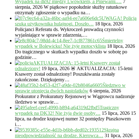
Wypadek na dk92 między Lwówkiem, a Pniewami.…
7
sierpnia, 2026
W piątkowe popołudnie służby ratunkowe
otrzymały zgłoszenie o wypadku na…
UWAGA! Policja
szuka użytkownika hulajnogi. Doszło…
18 lipca, 2026
Policjanci Referatu ds. Wykroczeń prowadzą czynności
wyjaśniające w sprawie zdarzenia,…
Śmiertelny
wypadek w Bolewicku! Nie żyje motocyklista
18 lipca, 2026
Do tragicznego w skutkach wypadku doszło w sobotę po
godzinie…
AKTUALIZACJA: 15-letni Ksawery został
odnaleziony!
19 lipca, 2026
🚨 AKTUALIZACJA: 15-letni
Ksawery został odnaleziony! Poszukiwania zostały
zakończone. Dziękujemy…
Śledztwo w
sprawie utonięcia dwóch nastolatków
6 sierpnia, 2026
Prokurator z Prokuratury Rejonowej w Wągrowcu nadzoruje
śledztwo w sprawie…
Tragiczny
wypadek na DK32! Nie żyją dwie osoby…
15 lipca, 2026
15
lipca, na drodze krajowej numer 32 pomiędzy Ptaszkowem
i…
Skrajna
nieodpowiedzialność na drodze. Kierowca…
31 lipca, 2026