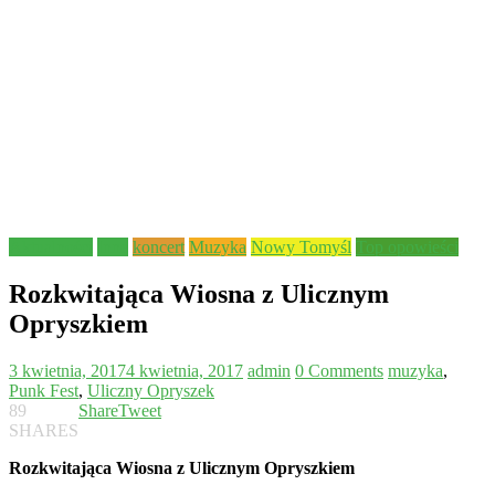
Aktualności
Inne
koncert
Muzyka
Nowy Tomyśl
Top opowieści
Rozkwitająca Wiosna z Ulicznym
Opryszkiem
3 kwietnia, 2017
4 kwietnia, 2017
admin
0 Comments
muzyka
,
Punk Fest
,
Uliczny Opryszek
89
Share
Tweet
SHARES
Rozkwitająca
Wiosna
z
Ulicznym
Opryszkiem