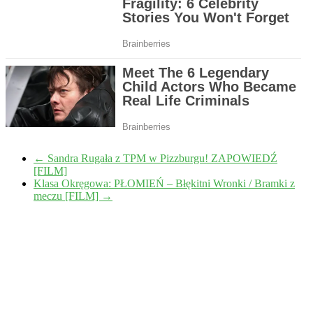
←
Sandra Rugała z TPM w Pizzburgu! ZAPOWIEDŹ
[FILM]
Klasa Okręgowa: PŁOMIEŃ – Błękitni Wronki / Bramki z
meczu [FILM]
→