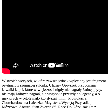
W swoich wersjach, w które zawsze jednak wpleciony jest fragment
oryginału z szumiącej stilonki, Uliczny Opryszek przypomina
kawałki kapel, które w większości nigdy nie nagrały żadnej płyty,
nie mają żadnych nagrań, nie wszystkie przeszły do legendy, a o
niektórych w ogóle mało kto słyszał, m.in. Prowokacja,
Zbombardowana Laleczka, Magister z Wyciętą Przysadką
Mózgową, Absurd, Stan Zvezda 85, Ręce Do Góry, jak i te z