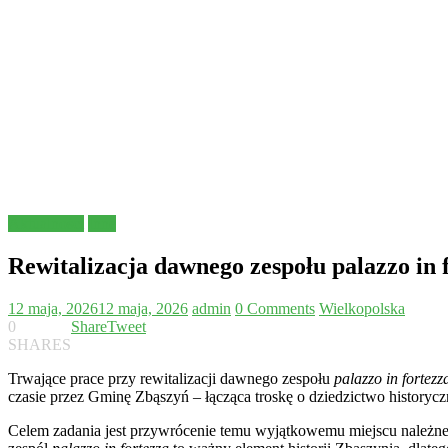
Aktualności
Inne
Rewitalizacja dawnego zespołu palazzo in 
12 maja, 2026
12 maja, 2026
admin
0 Comments
Wielkopolska
0
Share
Tweet
SHARES
Trwające prace przy rewitalizacji dawnego zespołu
palazzo in fortezz
czasie przez Gminę Zbąszyń – łącząca troskę o dziedzictwo historycz
Celem zadania jest przywrócenie temu wyjątkowemu miejscu należnej