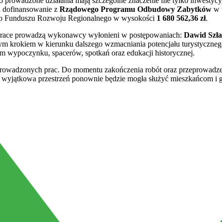
go prowadzone działania mają szczególne znaczenie nie tylko inwestycy
a dofinansowanie z
Rządowego Programu Odbudowy Zabytków
w 
o Funduszu Rozwoju Regionalnego w wysokości
1 680 562,36 zł
.
Prace prowadzą wykonawcy wyłonieni w postępowaniach:
Dawid Szł
ym krokiem w kierunku dalszego wzmacniania potencjału turystyczneg
m wypoczynku, spacerów, spotkań oraz edukacji historycznej.
prowadzonych prac. Do momentu zakończenia robót oraz przeprowadze
 ta wyjątkowa przestrzeń ponownie będzie mogła służyć mieszkańcom i