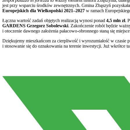
zespół
palazzo in fortezza
to ważny element historii Zbąszynia, dlate
jest przy wsparciu środków zewnętrznych. Gmina Zbąszyń pozyskał
Europejskich dla Wielkopolski 2021–2027
w ramach Europejskieg
Łączna wartość zadań objętych realizacją wynosi ponad
4,5 mln zł
. 
GARDENS Grzegorz Sobolewski
. Zakończenie robót będzie ważn
i otoczenie dawnego założenia pałacowo-obronnego staną się miejsce
Dziękujemy mieszkańcom za cierpliwość i wyrozumiałość w czasie 
i stosowanie się do oznakowania na terenie inwestycji. Już wkrótce