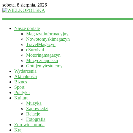
sobota, 8 sierpnia, 2026
WIELKOPOLSKA
Nasze portale
Magazyn
Magazyninformacyjny
informacyjny
Nowotomyskimagazyn
TravelMagazyn
eSurvival
Motoringmagazyn
Muzycznapolska
Gotujemytestujemy
Wydarzenia
Aktualności
Biznes
Sport
Polityka
Kultura
Muzyka
Zapowiedzi
Relacje
Fotografia
Zdrowie i uroda
Kraj