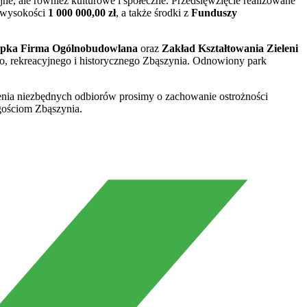
jne, ale również kulturowe i społeczne. Przedsięwzięcie realizowane
wysokości
1 000 000,00 zł
, a także środki z
Funduszy
apka Firma Ogólnobudowlana
oraz
Zakład Kształtowania Zieleni
o, rekreacyjnego i historycznego Zbąszynia. Odnowiony park
nia niezbędnych odbiorów prosimy o zachowanie ostrożności
 gościom Zbąszynia.