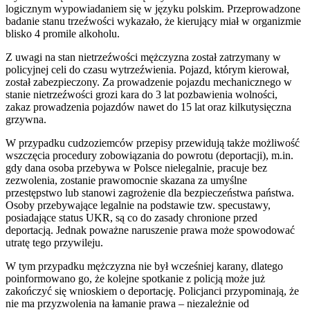
logicznym wypowiadaniem się w języku polskim. Przeprowadzone
badanie stanu trzeźwości wykazało, że kierujący miał w organizmie
blisko 4 promile alkoholu.
Z uwagi na stan nietrzeźwości mężczyzna został zatrzymany w
policyjnej celi do czasu wytrzeźwienia. Pojazd, którym kierował,
został zabezpieczony. Za prowadzenie pojazdu mechanicznego w
stanie nietrzeźwości grozi kara do 3 lat pozbawienia wolności,
zakaz prowadzenia pojazdów nawet do 15 lat oraz kilkutysięczna
grzywna.
W przypadku cudzoziemców przepisy przewidują także możliwość
wszczęcia procedury zobowiązania do powrotu (deportacji), m.in.
gdy dana osoba przebywa w Polsce nielegalnie, pracuje bez
zezwolenia, zostanie prawomocnie skazana za umyślne
przestępstwo lub stanowi zagrożenie dla bezpieczeństwa państwa.
Osoby przebywające legalnie na podstawie tzw. specustawy,
posiadające status UKR, są co do zasady chronione przed
deportacją. Jednak poważne naruszenie prawa może spowodować
utratę tego przywileju.
W tym przypadku mężczyzna nie był wcześniej karany, dlatego
poinformowano go, że kolejne spotkanie z policją może już
zakończyć się wnioskiem o deportację. Policjanci przypominają, że
nie ma przyzwolenia na łamanie prawa – niezależnie od