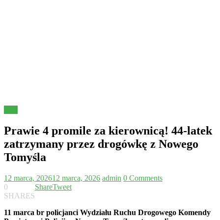
Inne
Prawie 4 promile za kierownicą! 44-latek
zatrzymany przez drogówkę z Nowego
Tomyśla
12 marca, 2026
12 marca, 2026
admin
0 Comments
0
Share
Tweet
SHARES
11 marca br policjanci Wydziału Ruchu Drogowego Komendy