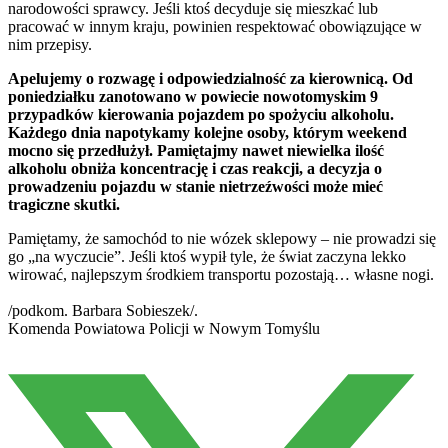
narodowości sprawcy. Jeśli ktoś decyduje się mieszkać lub
pracować w innym kraju, powinien respektować obowiązujące w
nim przepisy.
Apelujemy o rozwagę i odpowiedzialność za kierownicą. Od
poniedziałku zanotowano w powiecie nowotomyskim 9
przypadków kierowania pojazdem po spożyciu alkoholu.
Każdego dnia napotykamy kolejne osoby, którym weekend
mocno się przedłużył. Pamiętajmy nawet niewielka ilość
alkoholu obniża koncentrację i czas reakcji, a decyzja o
prowadzeniu pojazdu w stanie nietrzeźwości może mieć
tragiczne skutki.
Pamiętamy, że samochód to nie wózek sklepowy – nie prowadzi się
go „na wyczucie”. Jeśli ktoś wypił tyle, że świat zaczyna lekko
wirować, najlepszym środkiem transportu pozostają… własne nogi.
/podkom. Barbara Sobieszek/.
Komenda Powiatowa Policji w Nowym Tomyślu