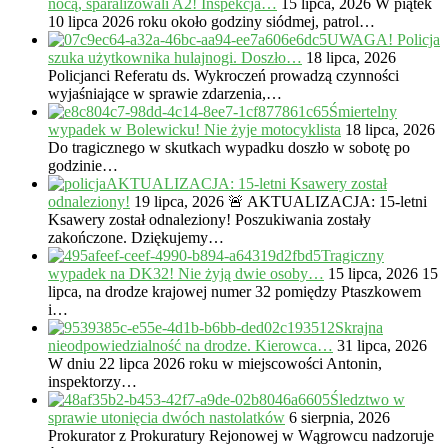
nocą, sparaliżowali A2! Inspekcja…
15 lipca, 2026
W piątek
10 lipca 2026 roku około godziny siódmej, patrol…
UWAGA! Policja
szuka użytkownika hulajnogi. Doszło…
18 lipca, 2026
Policjanci Referatu ds. Wykroczeń prowadzą czynności
wyjaśniające w sprawie zdarzenia,…
Śmiertelny
wypadek w Bolewicku! Nie żyje motocyklista
18 lipca, 2026
Do tragicznego w skutkach wypadku doszło w sobotę po
godzinie…
AKTUALIZACJA: 15-letni Ksawery został
odnaleziony!
19 lipca, 2026
🚨 AKTUALIZACJA: 15-letni
Ksawery został odnaleziony! Poszukiwania zostały
zakończone. Dziękujemy…
Tragiczny
wypadek na DK32! Nie żyją dwie osoby…
15 lipca, 2026
15
lipca, na drodze krajowej numer 32 pomiędzy Ptaszkowem
i…
Skrajna
nieodpowiedzialność na drodze. Kierowca…
31 lipca, 2026
W dniu 22 lipca 2026 roku w miejscowości Antonin,
inspektorzy…
Śledztwo w
sprawie utonięcia dwóch nastolatków
6 sierpnia, 2026
Prokurator z Prokuratury Rejonowej w Wągrowcu nadzoruje