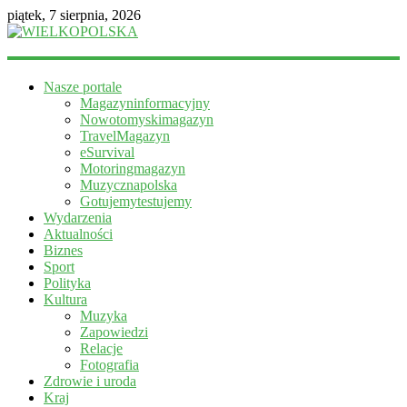
piątek, 7 sierpnia, 2026
WIELKOPOLSKA
Nasze portale
Magazyn
Magazyninformacyjny
informacyjny
Nowotomyskimagazyn
TravelMagazyn
eSurvival
Motoringmagazyn
Muzycznapolska
Gotujemytestujemy
Wydarzenia
Aktualności
Biznes
Sport
Polityka
Kultura
Muzyka
Zapowiedzi
Relacje
Fotografia
Zdrowie i uroda
Kraj