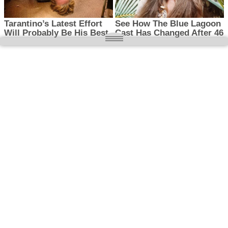
O nas
Wielkopolska magazyn informacyjny.pl
Kontakt:
redakcja@wielkopolskamagazyn.pl
784 901 059
Rejestr dzienników i czasopism
- Sąd Okręgowy w Poznaniu nr RPR 3637
REDAKTOR NACZELNY / WYDAWCA
Maciej Ignacy Kasprzak
Adres redakcji: Os, Batorego 28/11 64-300 Nowy Tomyśl
Prawa autorskie © 2026
WIELKOPOLSKA
. Wszystkie prawa