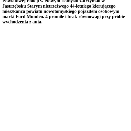
Powiatowej Policji w Nowym Tomyślu zatrzymali w
Jastrzębsku Starym nietrzeźwego 44-letniego kierującego
mieszkańca powiatu nowotomyskiego pojazdem osobowym
marki Ford Mondeo. 4 promile i brak równowagi przy próbie
wychodzenia z auta.