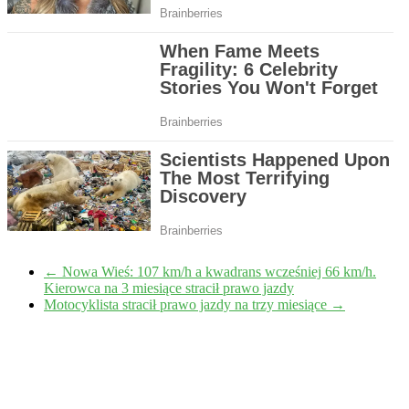
←
Nowa Wieś: 107 km/h a kwadrans wcześniej 66 km/h.
Kierowca na 3 miesiące stracił prawo jazdy
Motocyklista stracił prawo jazdy na trzy miesiące
→