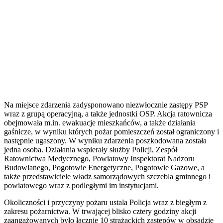
Na miejsce zdarzenia zadysponowano niezwłocznie zastępy PSP
wraz z grupą operacyjną, a także jednostki OSP. Akcja ratownicza
obejmowała m.in. ewakuacje mieszkańców, a także działania
gaśnicze, w wyniku których pożar pomieszczeń został ograniczony i
następnie ugaszony. W wyniku zdarzenia poszkodowana została
jedna osoba. Działania wspierały służby Policji, Zespół
Ratownictwa Medycznego, Powiatowy Inspektorat Nadzoru
Budowlanego, Pogotowie Energetyczne, Pogotowie Gazowe, a
także przedstawiciele władz samorządowych szczebla gminnego i
powiatowego wraz z podległymi im instytucjami.
Okoliczności i przyczyny pożaru ustala Policja wraz z biegłym z
zakresu pożarnictwa. W trwającej blisko cztery godziny akcji
zaangażowanych było łącznie 10 strażackich zastępów w obsadzie