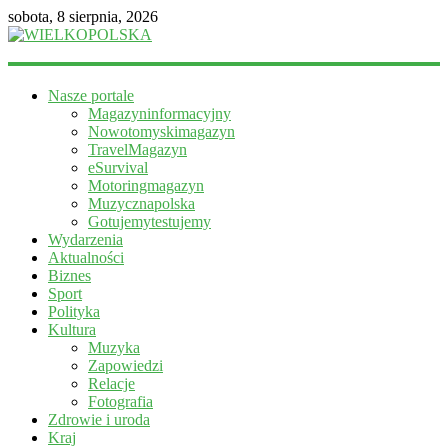
sobota, 8 sierpnia, 2026
WIELKOPOLSKA
Nasze portale
Magazyn
Magazyninformacyjny
informacyjny
Nowotomyskimagazyn
TravelMagazyn
eSurvival
Motoringmagazyn
Muzycznapolska
Gotujemytestujemy
Wydarzenia
Aktualności
Biznes
Sport
Polityka
Kultura
Muzyka
Zapowiedzi
Relacje
Fotografia
Zdrowie i uroda
Kraj