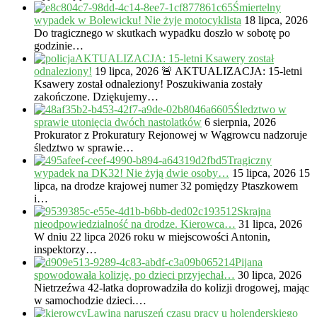
Śmiertelny
wypadek w Bolewicku! Nie żyje motocyklista
18 lipca, 2026
Do tragicznego w skutkach wypadku doszło w sobotę po
godzinie…
AKTUALIZACJA: 15-letni Ksawery został
odnaleziony!
19 lipca, 2026
🚨 AKTUALIZACJA: 15-letni
Ksawery został odnaleziony! Poszukiwania zostały
zakończone. Dziękujemy…
Śledztwo w
sprawie utonięcia dwóch nastolatków
6 sierpnia, 2026
Prokurator z Prokuratury Rejonowej w Wągrowcu nadzoruje
śledztwo w sprawie…
Tragiczny
wypadek na DK32! Nie żyją dwie osoby…
15 lipca, 2026
15
lipca, na drodze krajowej numer 32 pomiędzy Ptaszkowem
i…
Skrajna
nieodpowiedzialność na drodze. Kierowca…
31 lipca, 2026
W dniu 22 lipca 2026 roku w miejscowości Antonin,
inspektorzy…
Pijana
spowodowała kolizję, po dzieci przyjechał…
30 lipca, 2026
Nietrzeźwa 42-latka doprowadziła do kolizji drogowej, mając
w samochodzie dzieci.…
Lawina naruszeń czasu pracy u holenderskiego