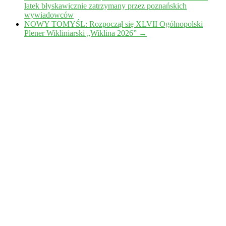
latek błyskawicznie zatrzymany przez poznańskich
wywiadowców
NOWY TOMYŚL: Rozpoczął się XLVII Ogólnopolski
Plener Wikliniarski „Wiklina 2026”
→