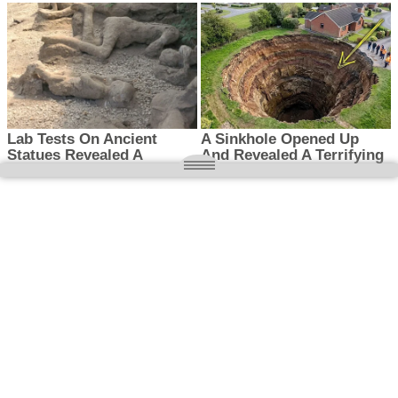
O nas
Wielkopolska magazyn informacyjny.pl
Kontakt:
redakcja@wielkopolskamagazyn.pl
784 901 059
Rejestr dzienników i czasopism