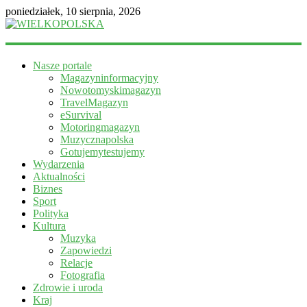
poniedziałek, 10 sierpnia, 2026
WIELKOPOLSKA
Nasze portale
Magazyn
Magazyninformacyjny
informacyjny
Nowotomyskimagazyn
TravelMagazyn
eSurvival
Motoringmagazyn
Muzycznapolska
Gotujemytestujemy
Wydarzenia
Aktualności
Biznes
Sport
Polityka
Kultura
Muzyka
Zapowiedzi
Relacje
Fotografia
Zdrowie i uroda
Kraj