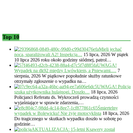
Top 10
Mieli jechać
nocą, sparaliżowali A2! Inspekcja…
15 lipca, 2026
W piątek
10 lipca 2026 roku około godziny siódmej, patrol…
UWAGA!
Wypadek na dk92 między Lwówkiem, a Pniewami.…
7
sierpnia, 2026
W piątkowe popołudnie służby ratunkowe
otrzymały zgłoszenie o wypadku na…
UWAGA! Policja
szuka użytkownika hulajnogi. Doszło…
18 lipca, 2026
Policjanci Referatu ds. Wykroczeń prowadzą czynności
wyjaśniające w sprawie zdarzenia,…
Śmiertelny
wypadek w Bolewicku! Nie żyje motocyklista
18 lipca, 2026
Do tragicznego w skutkach wypadku doszło w sobotę po
godzinie…
AKTUALIZACJA: 15-letni Ksawery został