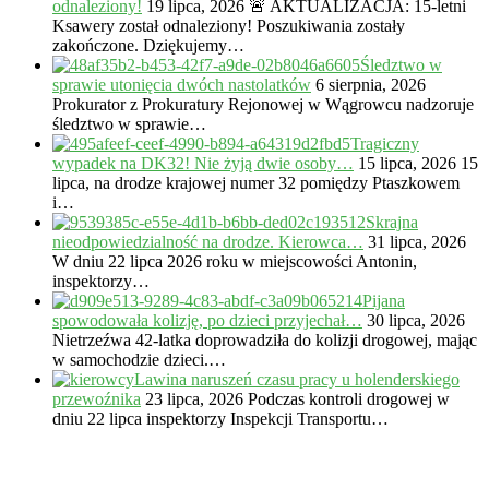
odnaleziony!
19 lipca, 2026
🚨 AKTUALIZACJA: 15-letni
Ksawery został odnaleziony! Poszukiwania zostały
zakończone. Dziękujemy…
Śledztwo w
sprawie utonięcia dwóch nastolatków
6 sierpnia, 2026
Prokurator z Prokuratury Rejonowej w Wągrowcu nadzoruje
śledztwo w sprawie…
Tragiczny
wypadek na DK32! Nie żyją dwie osoby…
15 lipca, 2026
15
lipca, na drodze krajowej numer 32 pomiędzy Ptaszkowem
i…
Skrajna
nieodpowiedzialność na drodze. Kierowca…
31 lipca, 2026
W dniu 22 lipca 2026 roku w miejscowości Antonin,
inspektorzy…
Pijana
spowodowała kolizję, po dzieci przyjechał…
30 lipca, 2026
Nietrzeźwa 42-latka doprowadziła do kolizji drogowej, mając
w samochodzie dzieci.…
Lawina naruszeń czasu pracy u holenderskiego
przewoźnika
23 lipca, 2026
Podczas kontroli drogowej w
dniu 22 lipca inspektorzy Inspekcji Transportu…