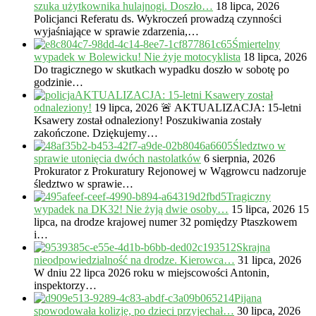
szuka użytkownika hulajnogi. Doszło…
18 lipca, 2026
Policjanci Referatu ds. Wykroczeń prowadzą czynności
wyjaśniające w sprawie zdarzenia,…
Śmiertelny
wypadek w Bolewicku! Nie żyje motocyklista
18 lipca, 2026
Do tragicznego w skutkach wypadku doszło w sobotę po
godzinie…
AKTUALIZACJA: 15-letni Ksawery został
odnaleziony!
19 lipca, 2026
🚨 AKTUALIZACJA: 15-letni
Ksawery został odnaleziony! Poszukiwania zostały
zakończone. Dziękujemy…
Śledztwo w
sprawie utonięcia dwóch nastolatków
6 sierpnia, 2026
Prokurator z Prokuratury Rejonowej w Wągrowcu nadzoruje
śledztwo w sprawie…
Tragiczny
wypadek na DK32! Nie żyją dwie osoby…
15 lipca, 2026
15
lipca, na drodze krajowej numer 32 pomiędzy Ptaszkowem
i…
Skrajna
nieodpowiedzialność na drodze. Kierowca…
31 lipca, 2026
W dniu 22 lipca 2026 roku w miejscowości Antonin,
inspektorzy…
Pijana
spowodowała kolizję, po dzieci przyjechał…
30 lipca, 2026