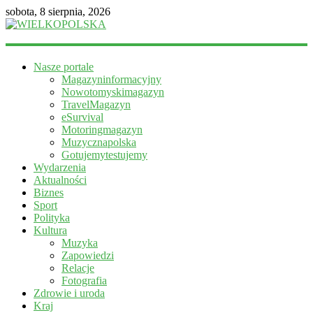
sobota, 8 sierpnia, 2026
WIELKOPOLSKA
Nasze portale
Magazyn
Magazyninformacyjny
informacyjny
Nowotomyskimagazyn
TravelMagazyn
eSurvival
Motoringmagazyn
Muzycznapolska
Gotujemytestujemy
Wydarzenia
Aktualności
Biznes
Sport
Polityka
Kultura
Muzyka
Zapowiedzi
Relacje
Fotografia
Zdrowie i uroda
Kraj