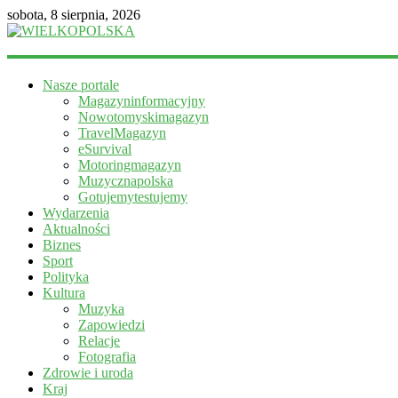
sobota, 8 sierpnia, 2026
WIELKOPOLSKA
Nasze portale
Magazyn
Magazyninformacyjny
informacyjny
Nowotomyskimagazyn
TravelMagazyn
eSurvival
Motoringmagazyn
Muzycznapolska
Gotujemytestujemy
Wydarzenia
Aktualności
Biznes
Sport
Polityka
Kultura
Muzyka
Zapowiedzi
Relacje
Fotografia
Zdrowie i uroda
Kraj