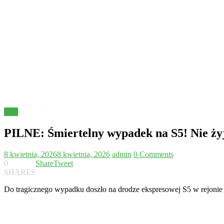
Inne
PILNE: Śmiertelny wypadek na S5! Nie ży
8 kwietnia, 2026
8 kwietnia, 2026
admin
0 Comments
0
Share
Tweet
SHARES
Do tragicznego wypadku doszło na drodze ekspresowej S5 w rejonie