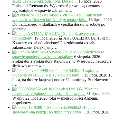
szuka użytkownika hulajnogi. Doszło…
18 lipca, 2026
Policjanci Referatu ds. Wykroczeń prowadzą czynności
wyjaśniające w sprawie zdarzenia,…
Śmiertelny
wypadek w Bolewicku! Nie żyje motocyklista
18 lipca, 2026
Do tragicznego w skutkach wypadku doszło w sobotę po
godzinie…
AKTUALIZACJA: 15-letni Ksawery został
odnaleziony!
19 lipca, 2026
🚨 AKTUALIZACJA: 15-letni
Ksawery został odnaleziony! Poszukiwania zostały
zakończone. Dziękujemy…
Śledztwo w
sprawie utonięcia dwóch nastolatków
6 sierpnia, 2026
Prokurator z Prokuratury Rejonowej w Wągrowcu nadzoruje
śledztwo w sprawie…
Tragiczny
wypadek na DK32! Nie żyją dwie osoby…
15 lipca, 2026
15
lipca, na drodze krajowej numer 32 pomiędzy Ptaszkowem
i…
Skrajna
nieodpowiedzialność na drodze. Kierowca…
31 lipca, 2026
W dniu 22 lipca 2026 roku w miejscowości Antonin,
inspektorzy…
Pijana
spowodowała kolizję, po dzieci przyjechał…
30 lipca, 2026