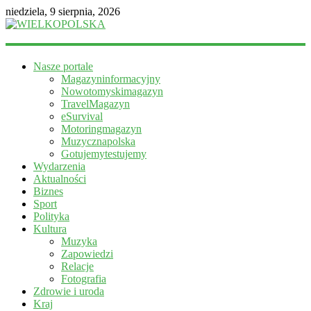
niedziela, 9 sierpnia, 2026
WIELKOPOLSKA
Nasze portale
Magazyn
Magazyninformacyjny
informacyjny
Nowotomyskimagazyn
TravelMagazyn
eSurvival
Motoringmagazyn
Muzycznapolska
Gotujemytestujemy
Wydarzenia
Aktualności
Biznes
Sport
Polityka
Kultura
Muzyka
Zapowiedzi
Relacje
Fotografia
Zdrowie i uroda
Kraj