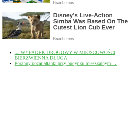
←
WYPADEK DROGOWY W MIEJSCOWOŚCI
BIERZWIENNA DŁUGA
Poranny pożar altanki przy budynku mieszkalnym
→