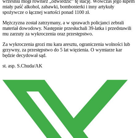
wrześniu mógł również „odwiedzić” tę stację. Wówczas jego łupem
miały paść alkohol, zabawki, bombonierki i inny artykuły
spożywcze o łącznej wartości ponad 1100 zł.
Mężczyzna został zatrzymany, a w sprawach policjanci zebrali
materiał dowodowy. Następnie przesłuchali 39-latka i przedstawili
mu zarzuty za wykroczenia oraz przestępstwo.
Za wykroczenia grozi mu kara aresztu, ograniczenia wolności lub
grzywny, za przestępstwo do 5 lat więzienia. O wymiarze kar
będzie decydował sąd.
st. asp. S.Chuda/AK