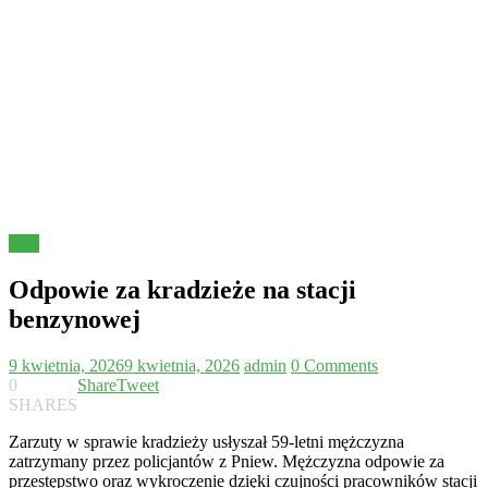
Inne
Odpowie za kradzieże na stacji
benzynowej
9 kwietnia, 2026
9 kwietnia, 2026
admin
0 Comments
0
Share
Tweet
SHARES
Zarzuty w sprawie kradzieży usłyszał 59-letni mężczyzna
zatrzymany przez policjantów z Pniew. Mężczyzna odpowie za
przestępstwo oraz wykroczenie dzięki czujności pracowników stacji