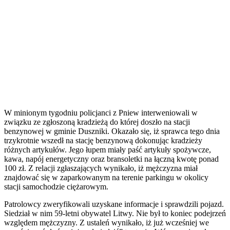
W minionym tygodniu policjanci z Pniew interweniowali w
związku ze zgłoszoną kradzieżą do której doszło na stacji
benzynowej w gminie Duszniki. Okazało się, iż sprawca tego dnia
trzykrotnie wszedł na stację benzynową dokonując kradzieży
różnych artykułów. Jego łupem miały paść artykuły spożywcze,
kawa, napój energetyczny oraz bransoletki na łączną kwotę ponad
100 zł. Z relacji zgłaszających wynikało, iż mężczyzna miał
znajdować się w zaparkowanym na terenie parkingu w okolicy
stacji samochodzie ciężarowym.
Patrolowcy zweryfikowali uzyskane informacje i sprawdzili pojazd.
Siedział w nim 59-letni obywatel Litwy. Nie był to koniec podejrzeń
względem mężczyzny. Z ustaleń wynikało, iż już wcześniej we