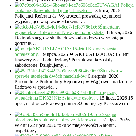
UWAGA! Policja
szuka użytkownika hulajnogi. Doszło…
18 lipca, 2026
Policjanci Referatu ds. Wykroczeń prowadzą czynności
wyjaśniające w sprawie zdarzenia,…
Śmiertelny
wypadek w Bolewicku! Nie żyje motocyklista
18 lipca, 2026
Do tragicznego w skutkach wypadku doszło w sobotę po
godzinie…
AKTUALIZACJA: 15-letni Ksawery został
odnaleziony!
19 lipca, 2026
🚨 AKTUALIZACJA: 15-letni
Ksawery został odnaleziony! Poszukiwania zostały
zakończone. Dziękujemy…
Śledztwo w
sprawie utonięcia dwóch nastolatków
6 sierpnia, 2026
Prokurator z Prokuratury Rejonowej w Wągrowcu nadzoruje
śledztwo w sprawie…
Tragiczny
wypadek na DK32! Nie żyją dwie osoby…
15 lipca, 2026
15
lipca, na drodze krajowej numer 32 pomiędzy Ptaszkowem
i…
Skrajna
nieodpowiedzialność na drodze. Kierowca…
31 lipca, 2026
W dniu 22 lipca 2026 roku w miejscowości Antonin,
inspektorzy…