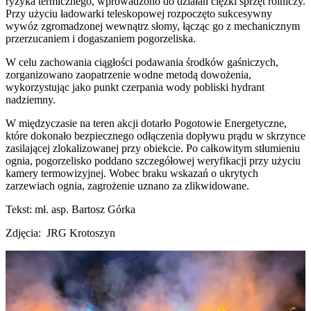
ryzyka termicznego, wprowadzono do działań ciężki sprzęt rolniczy.
Przy użyciu ładowarki teleskopowej rozpoczęto sukcesywny
wywóz zgromadzonej wewnątrz słomy, łącząc go z mechanicznym
przerzucaniem i dogaszaniem pogorzeliska.
W celu zachowania ciągłości podawania środków gaśniczych,
zorganizowano zaopatrzenie wodne metodą dowożenia,
wykorzystując jako punkt czerpania wody pobliski hydrant
nadziemny.
W międzyczasie na teren akcji dotarło Pogotowie Energetyczne,
które dokonało bezpiecznego odłączenia dopływu prądu w skrzynce
zasilającej zlokalizowanej przy obiekcie. Po całkowitym stłumieniu
ognia, pogorzelisko poddano szczegółowej weryfikacji przy użyciu
kamery termowizyjnej. Wobec braku wskazań o ukrytych
zarzewiach ognia, zagrożenie uznano za zlikwidowane.
Tekst: mł. asp. Bartosz Górka
Zdjęcia: JRG Krotoszyn