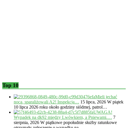
Top 10
Mieli jechać
nocą, sparaliżowali A2! Inspekcja…
15 lipca, 2026
W piątek
10 lipca 2026 roku około godziny siódmej, patrol…
UWAGA!
Wypadek na dk92 między Lwówkiem, a Pniewami.…
7
sierpnia, 2026
W piątkowe popołudnie służby ratunkowe
otrzymały zgłoszenie o wypadku na…