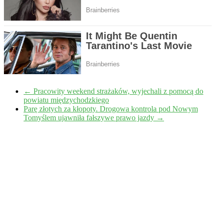
←
Pracowity weekend strażaków, wyjechali z pomocą do
powiatu międzychodzkiego
Parę złotych za kłopoty. Drogowa kontrola pod Nowym
Tomyślem ujawniła fałszywe prawo jazdy
→