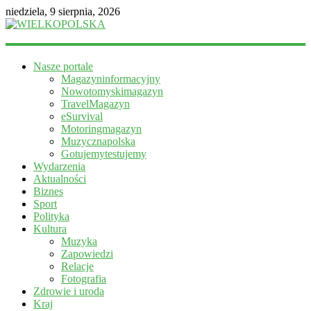
niedziela, 9 sierpnia, 2026
WIELKOPOLSKA
Nasze portale
Magazyn
Magazyninformacyjny
informacyjny
Nowotomyskimagazyn
TravelMagazyn
eSurvival
Motoringmagazyn
Muzycznapolska
Gotujemytestujemy
Wydarzenia
Aktualności
Biznes
Sport
Polityka
Kultura
Muzyka
Zapowiedzi
Relacje
Fotografia
Zdrowie i uroda
Kraj