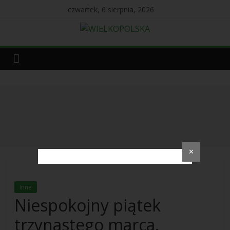
czwartek, 6 sierpnia, 2026
✕
Inne
Niespokojny piątek
trzynastego marca.