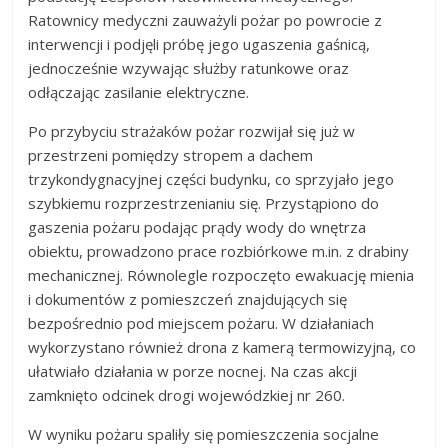
Ratownicy medyczni zauważyli pożar po powrocie z
interwencji i podjęli próbę jego ugaszenia gaśnicą,
jednocześnie wzywając służby ratunkowe oraz
odłączając zasilanie elektryczne.
Po przybyciu strażaków pożar rozwijał się już w
przestrzeni pomiędzy stropem a dachem
trzykondygnacyjnej części budynku, co sprzyjało jego
szybkiemu rozprzestrzenianiu się. Przystąpiono do
gaszenia pożaru podając prądy wody do wnętrza
obiektu, prowadzono prace rozbiórkowe m.in. z drabiny
mechanicznej. Równolegle rozpoczęto ewakuację mienia
i dokumentów z pomieszczeń znajdujących się
bezpośrednio pod miejscem pożaru. W działaniach
wykorzystano również drona z kamerą termowizyjną, co
ułatwiało działania w porze nocnej. Na czas akcji
zamknięto odcinek drogi wojewódzkiej nr 260.
W wyniku pożaru spaliły się pomieszczenia socjalne