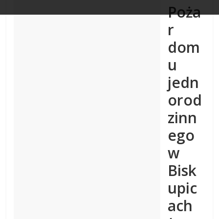
Poża
r
dom
u
jedn
orod
zinn
ego
w
Bisk
upic
ach