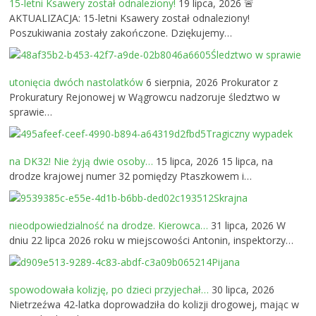
15-letni Ksawery został odnaleziony!
19 lipca, 2026
🚨
AKTUALIZACJA: 15-letni Ksawery został odnaleziony!
Poszukiwania zostały zakończone. Dziękujemy…
Śledztwo w sprawie
utonięcia dwóch nastolatków
6 sierpnia, 2026
Prokurator z
Prokuratury Rejonowej w Wągrowcu nadzoruje śledztwo w
sprawie…
Tragiczny wypadek
na DK32! Nie żyją dwie osoby…
15 lipca, 2026
15 lipca, na
drodze krajowej numer 32 pomiędzy Ptaszkowem i…
Skrajna
nieodpowiedzialność na drodze. Kierowca…
31 lipca, 2026
W
dniu 22 lipca 2026 roku w miejscowości Antonin, inspektorzy…
Pijana
spowodowała kolizję, po dzieci przyjechał…
30 lipca, 2026
Nietrzeźwa 42-latka doprowadziła do kolizji drogowej, mając w