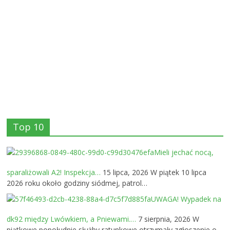
Top 10
Mieli jechać nocą,
sparaliżowali A2! Inspekcja…
15 lipca, 2026
W piątek 10 lipca
2026 roku około godziny siódmej, patrol…
UWAGA! Wypadek na
dk92 między Lwówkiem, a Pniewami.…
7 sierpnia, 2026
W
piątkowe popołudnie służby ratunkowe otrzymały zgłoszenie o