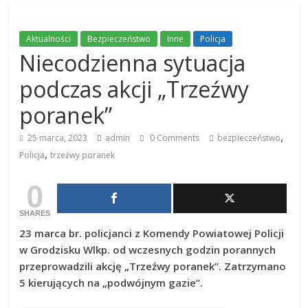
Aktualności
Bezpieczeństwo
Inne
Policja
Niecodzienna sytuacja
podczas akcji „Trzeźwy
poranek”
,
25 marca, 2023
admin
0 Comments
bezpieczeństwo
,
Policja
trzeźwy poranek
0
SHARES
23 marca br. policjanci z Komendy Powiatowej Policji
w Grodzisku Wlkp. od wczesnych godzin porannych
przeprowadzili akcję „Trzeźwy poranek”. Zatrzymano
5 kierujących na „podwójnym gazie”.