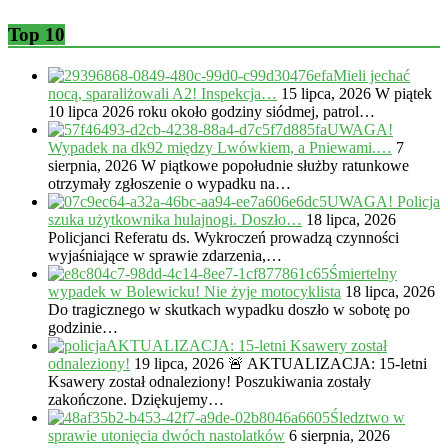
Top 10
Mieli jechać
nocą, sparaliżowali A2! Inspekcja…
15 lipca, 2026
W piątek
10 lipca 2026 roku około godziny siódmej, patrol…
UWAGA!
Wypadek na dk92 między Lwówkiem, a Pniewami.…
7
sierpnia, 2026
W piątkowe popołudnie służby ratunkowe
otrzymały zgłoszenie o wypadku na…
UWAGA! Policja
szuka użytkownika hulajnogi. Doszło…
18 lipca, 2026
Policjanci Referatu ds. Wykroczeń prowadzą czynności
wyjaśniające w sprawie zdarzenia,…
Śmiertelny
wypadek w Bolewicku! Nie żyje motocyklista
18 lipca, 2026
Do tragicznego w skutkach wypadku doszło w sobotę po
godzinie…
AKTUALIZACJA: 15-letni Ksawery został
odnaleziony!
19 lipca, 2026
🚨 AKTUALIZACJA: 15-letni
Ksawery został odnaleziony! Poszukiwania zostały
zakończone. Dziękujemy…
Śledztwo w
sprawie utonięcia dwóch nastolatków
6 sierpnia, 2026