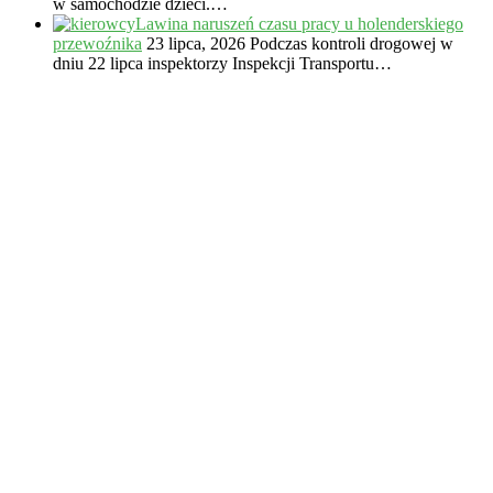
w samochodzie dzieci.…
Lawina naruszeń czasu pracy u holenderskiego
przewoźnika
23 lipca, 2026
Podczas kontroli drogowej w
dniu 22 lipca inspektorzy Inspekcji Transportu…