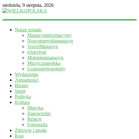
niedziela, 9 sierpnia, 2026
WIELKOPOLSKA
Nasze portale
Magazyn
Magazyninformacyjny
informacyjny
Nowotomyskimagazyn
TravelMagazyn
eSurvival
Motoringmagazyn
Muzycznapolska
Gotujemytestujemy
Wydarzenia
Aktualności
Biznes
Sport
Polityka
Kultura
Muzyka
Zapowiedzi
Relacje
Fotografia
Zdrowie i uroda
Kraj