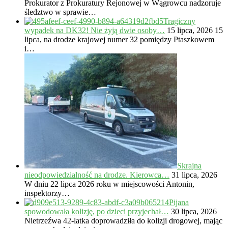
Prokurator z Prokuratury Rejonowej w Wągrowcu nadzoruje
śledztwo w sprawie…
Tragiczny
wypadek na DK32! Nie żyją dwie osoby…
15 lipca, 2026
15
lipca, na drodze krajowej numer 32 pomiędzy Ptaszkowem
i…
Skrajna
nieodpowiedzialność na drodze. Kierowca…
31 lipca, 2026
W dniu 22 lipca 2026 roku w miejscowości Antonin,
inspektorzy…
Pijana
spowodowała kolizję, po dzieci przyjechał…
30 lipca, 2026
Nietrzeźwa 42-latka doprowadziła do kolizji drogowej, mając