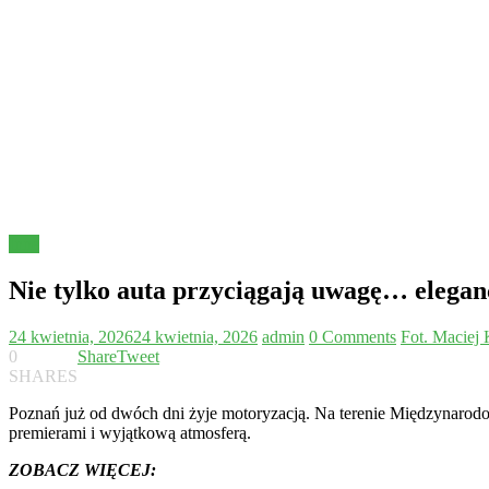
Inne
Nie tylko auta przyciągają uwagę… elega
24 kwietnia, 2026
24 kwietnia, 2026
admin
0 Comments
Fot. Maciej
0
Share
Tweet
SHARES
Poznań już od dwóch dni żyje motoryzacją. Na terenie Międzynaro
premierami i wyjątkową atmosferą.
ZOBACZ WIĘCEJ: