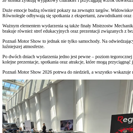
że stoiska zyskują wyjątkowy charakter i przyciągają wzrok odwiedz
Duże emocje budzą również pokazy na zewnątrz targów. Widowiskow
Równolegle odbywają się spotkania z ekspertami, zawodnikami oraz
Ważnym elementem wydarzenia są także finały Mistrzostw Mechaników
brakuje również stref edukacyjnych oraz prezentacji związanych z b
Poznań Motor Show to jednak nie tylko samochody. Na odwiedzającyc
luźniejszej atmosferze.
Po dwóch dniach wydarzenia jedno jest pewne – poziom tegorocznej e
kolejne prezentacje, spotkania oraz atrakcje, które mogą przyciągnąć
Poznań Motor Show 2026 potrwa do niedzieli, a wszystko wskazuje 