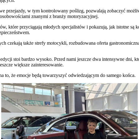
ających.
e przejazdy, w tym kontrolowany poślizg, pozwalają zobaczyć możli
 osobowościami znanymi z branży motoryzacyjnej.
, które przyciągają młodych specjalistów i pokazują, jak istotne są
ezpieczeństwem.
h czekają także strefy motocykli, rozbudowana oferta gastronomiczna
dycji stoi bardzo wysoko. Przed nami jeszcze dwa intensywne dni, kt
 jeszcze większe zainteresowanie.
na to, że emocje będą towarzyszyć odwiedzającym do samego końca.