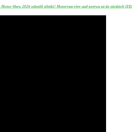
Motor Show 2026 odpalił silniki! Motoryzacyjny szał potrwa aż do niedzieli [