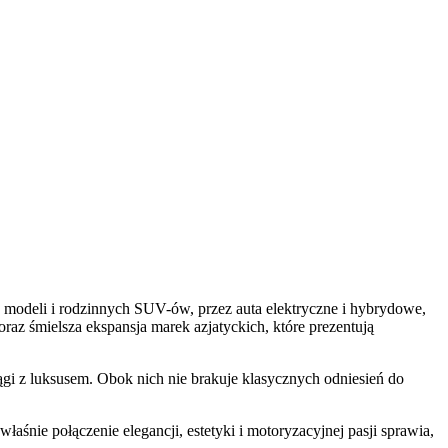
ich modeli i rodzinnych SUV-ów, przez auta elektryczne i hybrydowe,
az śmielsza ekspansja marek azjatyckich, które prezentują
ągi z luksusem. Obok nich nie brakuje klasycznych odniesień do
śnie połączenie elegancji, estetyki i motoryzacyjnej pasji sprawia,