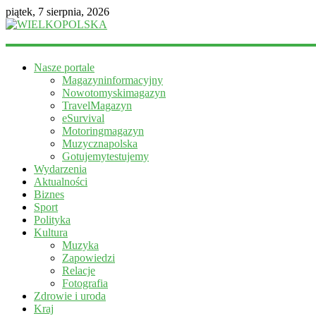
piątek, 7 sierpnia, 2026
WIELKOPOLSKA
Nasze portale
Magazyn
Magazyninformacyjny
informacyjny
Nowotomyskimagazyn
TravelMagazyn
eSurvival
Motoringmagazyn
Muzycznapolska
Gotujemytestujemy
Wydarzenia
Aktualności
Biznes
Sport
Polityka
Kultura
Muzyka
Zapowiedzi
Relacje
Fotografia
Zdrowie i uroda
Kraj