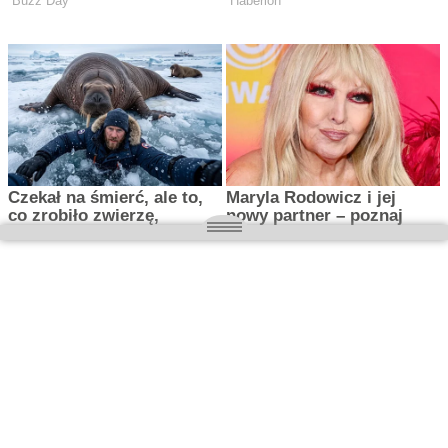
O nas
Wielkopolska magazyn informacyjny.pl
Kontakt:
redakcja@wielkopolskamagazyn.pl
784 901 059