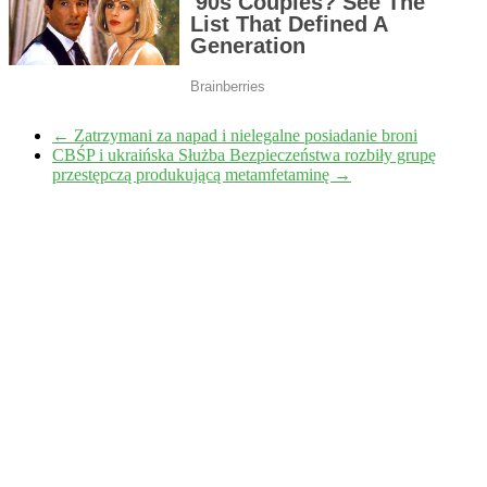
←
Zatrzymani za napad i nielegalne posiadanie broni
CBŚP i ukraińska Służba Bezpieczeństwa rozbiły grupę
przestępczą produkującą metamfetaminę
→