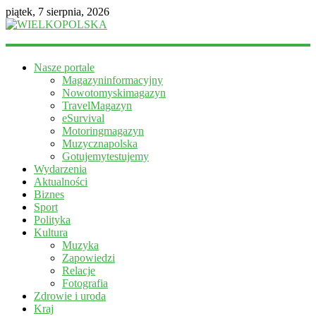
piątek, 7 sierpnia, 2026
WIELKOPOLSKA
Nasze portale
Magazyn
Magazyninformacyjny
informacyjny
Nowotomyskimagazyn
TravelMagazyn
eSurvival
Motoringmagazyn
Muzycznapolska
Gotujemytestujemy
Wydarzenia
Aktualności
Biznes
Sport
Polityka
Kultura
Muzyka
Zapowiedzi
Relacje
Fotografia
Zdrowie i uroda
Kraj