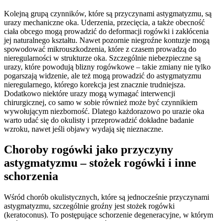
Kolejną grupą czynników, które są przyczynami astygmatyzmu, są
urazy mechaniczne oka. Uderzenia, przecięcia, a także obecność
ciała obcego mogą prowadzić do deformacji rogówki i zakłócenia
jej naturalnego kształtu. Nawet pozornie niegroźne kontuzje mogą
spowodować mikrouszkodzenia, które z czasem prowadzą do
nieregularności w strukturze oka. Szczególnie niebezpieczne są
urazy, które powodują blizny rogówkowe – takie zmiany nie tylko
pogarszają widzenie, ale też mogą prowadzić do astygmatyzmu
nieregularnego, którego korekcja jest znacznie trudniejsza.
Dodatkowo niektóre urazy mogą wymagać interwencji
chirurgicznej, co samo w sobie również może być czynnikiem
wywołującym niezborność. Dlatego każdorazowo po urazie oka
warto udać się do okulisty i przeprowadzić dokładne badanie
wzroku, nawet jeśli objawy wydają się nieznaczne.
Choroby rogówki jako przyczyny
astygmatyzmu – stożek rogówki i inne
schorzenia
Wśród chorób okulistycznych, które są jednocześnie przyczynami
astygmatyzmu, szczególnie groźny jest stożek rogówki
(keratoconus). To postępujące schorzenie degeneracyjne, w którym