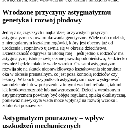
Wrodzone przyczyny astygmatyzmu –
genetyka i rozwój płodowy
Jedną z najczęstszych i najbardziej oczywistych przyczyn
astygmatyzmu są uwarunkowania genetyczne. Wiele osób rodzi się
z nieregularnym kształtem rogówki, który jest obecny już od
urodzenia i stopniowo ujawnia się w okresie dzieciństwa.
Dziedziczność odgrywa tu istotną rolę – jeśli jedno z rodziców ma
astygmatyzm, istnieje zwiększone prawdopodobieństwo, że dziecko
również będzie miało tę wadę wzroku. Czasami astygmatyzm
rozwija się na skutek nieprawidłowego kształtowania się struktur
oka w okresie prenatalnym, co jest poza kontrolą rodziców czy
lekarzy. W takich przypadkach astygmatyzm może występować
samodzielnie lub w połączeniu z innymi wadami refrakcji, takimi
jak krótkowzroczność lub nadwzroczność. Dzieci z wrodzonym
astygmatyzmem powinny być objęte regularną opieką okulistyczną,
ponieważ niewykryta wada może wpłynąć na rozwój wzroku i
zdolności poznawcze.
Astygmatyzm pourazowy – wpływ
uszkodzeń mechanicznych