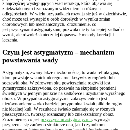
z najczęściej występujących wad refrakcji, która objawia się
zniekształconym i zamazanym widzeniem na różnych
odległościach. W wielu przypadkach rozwija się już w dzieciństwie,
choć może też wystąpić u osób dorosłych w wyniku zmian
chorobowych lub mechanicznych. Zrozumienie, co
jest przyczynami astygmatyzmu, pozwala nie tylko lepiej zadbać o
wzrok, ale również skuteczniej dopasować metody korekcji i
leczenia.
Czym jest astygmatyzm – mechanizm
powstawania wady
Astygmatyzm, zwany także niezbornością, to wada refrakcyjna,
która powstaje wskutek nieregularnej krzywizny rogówki lub
soczewki oka. W zdrowym oku powierzchnia rogówki jest
symetrycznie zakrzywiona, co pozwala na skupienie promieni
świetlnych w jednym punkcie na siatkówce i uzyskanie wyraźnego
obrazu. W przypadku astygmatyzmu zakrzywienie to jest
nierównomierne – oko bardziej przypomina kształt piłki do rugby
niż idealnej kuli. W rezultacie światło załamuje się w różnych
płaszczyznach, tworząc rozmazany lub zniekształcony obraz.
Zrozumienie, co jest
przyczynami astygmatyzmu
, wymaga
przyjrzenia się zarówno strukturze oka, jak i czynnikom
zewnętrznym, które wpływają na jego kształt i funkcjonowanie.