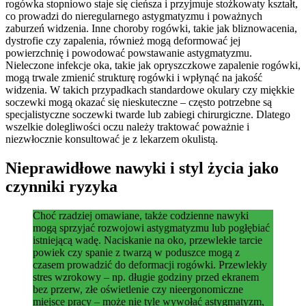
rogówka stopniowo staje się cieńsza i przyjmuje stożkowaty kształt,
co prowadzi do nieregularnego astygmatyzmu i poważnych
zaburzeń widzenia. Inne choroby rogówki, takie jak bliznowacenia,
dystrofie czy zapalenia, również mogą deformować jej
powierzchnię i powodować powstawanie astygmatyzmu.
Nieleczone infekcje oka, takie jak opryszczkowe zapalenie rogówki,
mogą trwale zmienić strukturę rogówki i wpłynąć na jakość
widzenia. W takich przypadkach standardowe okulary czy miękkie
soczewki mogą okazać się nieskuteczne – często potrzebne są
specjalistyczne soczewki twarde lub zabiegi chirurgiczne. Dlatego
wszelkie dolegliwości oczu należy traktować poważnie i
niezwłocznie konsultować je z lekarzem okulistą.
Nieprawidłowe nawyki i styl życia jako
czynniki ryzyka
Choć rzadziej omawiane, także codzienne nawyki
mogą sprzyjać rozwojowi astygmatyzmu lub pogłębiać
istniejącą wadę. Naciskanie na oko, przewlekłe tarcie
powiek czy spanie z twarzą w poduszce mogą z
czasem prowadzić do deformacji rogówki. Przewlekły
stres wzrokowy – np. długie godziny przed ekranem
bez przerw, złe oświetlenie czy nieergonomiczne
miejsce pracy – może nie tyle wywołać astygmatyzm,