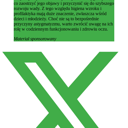
co zaostrzyć jego objawy i przyczynić się do szybszego
rozwoju wady. Z tego względu higiena wzroku i
profilaktyka mają duże znaczenie, zwłaszcza wśród
dzieci i młodzieży. Choć nie są to bezpośrednie
przyczyny astygmatyzmu, warto zwrócić uwagę na ich
rolę w codziennym funkcjonowaniu i zdrowiu oczu.
Materiał sponsorowany