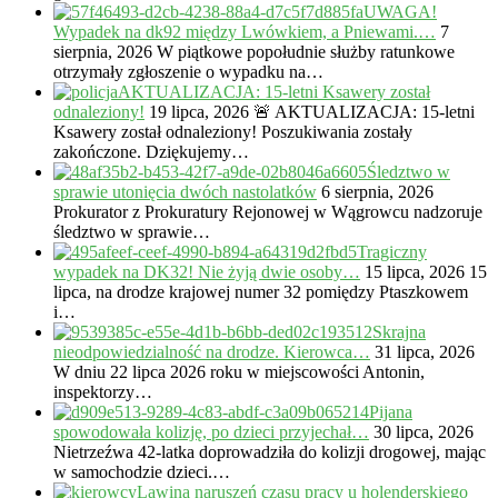
UWAGA!
Wypadek na dk92 między Lwówkiem, a Pniewami.…
7
sierpnia, 2026
W piątkowe popołudnie służby ratunkowe
otrzymały zgłoszenie o wypadku na…
AKTUALIZACJA: 15-letni Ksawery został
odnaleziony!
19 lipca, 2026
🚨 AKTUALIZACJA: 15-letni
Ksawery został odnaleziony! Poszukiwania zostały
zakończone. Dziękujemy…
Śledztwo w
sprawie utonięcia dwóch nastolatków
6 sierpnia, 2026
Prokurator z Prokuratury Rejonowej w Wągrowcu nadzoruje
śledztwo w sprawie…
Tragiczny
wypadek na DK32! Nie żyją dwie osoby…
15 lipca, 2026
15
lipca, na drodze krajowej numer 32 pomiędzy Ptaszkowem
i…
Skrajna
nieodpowiedzialność na drodze. Kierowca…
31 lipca, 2026
W dniu 22 lipca 2026 roku w miejscowości Antonin,
inspektorzy…
Pijana
spowodowała kolizję, po dzieci przyjechał…
30 lipca, 2026
Nietrzeźwa 42-latka doprowadziła do kolizji drogowej, mając
w samochodzie dzieci.…
Lawina naruszeń czasu pracy u holenderskiego