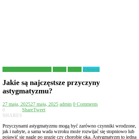
Materiały Sponsorowane
Pomoc
Porady
Zdrowie
Jakie są najczęstsze przyczyny
astygmatyzmu?
27 maja, 2025
27 maja, 2025
admin
0 Comments
0
Share
Tweet
SHARES
Przyczynami astygmatyzmu mogą być zarówno czynniki wrodzone,
jak i nabyte, a sama wada wzroku może rozwijać się stopniowo lub
pojawić się nagle po urazie czy chorobie oka. Astygmatyzm to jedna