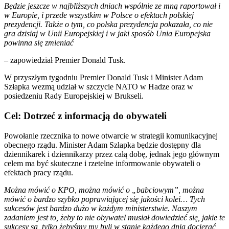
Będzie jeszcze w najbliższych dniach wspólnie ze mną raportował i
w Europie, i przede wszystkim w Polsce o efektach polskiej
prezydencji. Także o tym, co polska prezydencja pokazała, co nie
gra dzisiaj w Unii Europejskiej i w jaki sposób Unia Europejska
powinna się zmieniać
– zapowiedział Premier Donald Tusk.
W przyszłym tygodniu Premier Donald Tusk i Minister Adam
Szłapka wezmą udział w szczycie NATO w Hadze oraz w
posiedzeniu Rady Europejskiej w Brukseli.
Cel: Dotrzeć z informacją do obywateli
Powołanie rzecznika to nowe otwarcie w strategii komunikacyjnej
obecnego rządu. Minister Adam Szłapka będzie dostępny dla
dziennikarek i dziennikarzy przez całą dobę, jednak jego głównym
celem ma być skuteczne i rzetelne informowanie obywateli o
efektach pracy rządu.
Można mówić o KPO, można mówić o „babciowym”, można
mówić o bardzo szybko poprawiającej się jakości kolei… Tych
sukcesów jest bardzo dużo w każdym ministerstwie. Naszym
zadaniem jest to, żeby to nie obywatel musiał dowiedzieć się, jakie te
sukcesy są, tylko żebyśmy my byli w stanie każdego dnia docierać