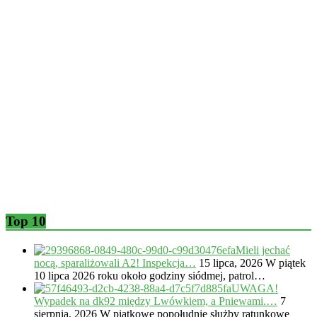
Top 10
Mieli jechać
nocą, sparaliżowali A2! Inspekcja…
15 lipca, 2026
W piątek
10 lipca 2026 roku około godziny siódmej, patrol…
UWAGA!
Wypadek na dk92 między Lwówkiem, a Pniewami.…
7
sierpnia, 2026
W piątkowe popołudnie służby ratunkowe