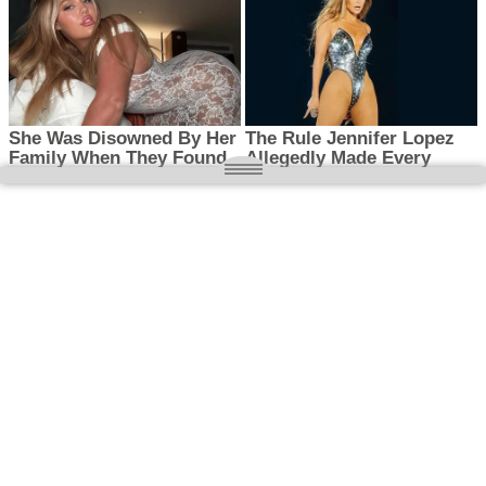
O nas
Wielkopolska magazyn informacyjny.pl
Kontakt:
redakcja@wielkopolskamagazyn.pl
784 901 059
Rejestr dzienników i czasopism
- Sąd Okręgowy w Poznaniu nr RPR 3637