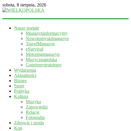
sobota, 8 sierpnia, 2026
WIELKOPOLSKA
Nasze portale
Magazyn
Magazyninformacyjny
informacyjny
Nowotomyskimagazyn
TravelMagazyn
eSurvival
Motoringmagazyn
Muzycznapolska
Gotujemytestujemy
Wydarzenia
Aktualności
Biznes
Sport
Polityka
Kultura
Muzyka
Zapowiedzi
Relacje
Fotografia
Zdrowie i uroda
Kraj