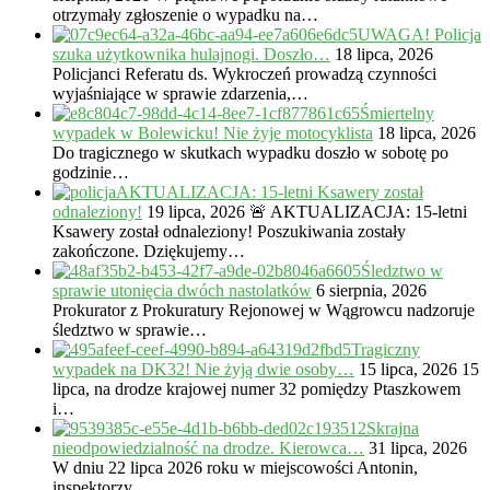
otrzymały zgłoszenie o wypadku na…
UWAGA! Policja
szuka użytkownika hulajnogi. Doszło…
18 lipca, 2026
Policjanci Referatu ds. Wykroczeń prowadzą czynności
wyjaśniające w sprawie zdarzenia,…
Śmiertelny
wypadek w Bolewicku! Nie żyje motocyklista
18 lipca, 2026
Do tragicznego w skutkach wypadku doszło w sobotę po
godzinie…
AKTUALIZACJA: 15-letni Ksawery został
odnaleziony!
19 lipca, 2026
🚨 AKTUALIZACJA: 15-letni
Ksawery został odnaleziony! Poszukiwania zostały
zakończone. Dziękujemy…
Śledztwo w
sprawie utonięcia dwóch nastolatków
6 sierpnia, 2026
Prokurator z Prokuratury Rejonowej w Wągrowcu nadzoruje
śledztwo w sprawie…
Tragiczny
wypadek na DK32! Nie żyją dwie osoby…
15 lipca, 2026
15
lipca, na drodze krajowej numer 32 pomiędzy Ptaszkowem
i…
Skrajna
nieodpowiedzialność na drodze. Kierowca…
31 lipca, 2026
W dniu 22 lipca 2026 roku w miejscowości Antonin,
inspektorzy…