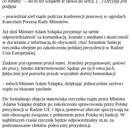
co robimy”
–
no to też wziąłem te słowa do serca. (…) Decyzja jest
podjęta
– powiedział szef rządu podczas konferencji prasowej w ogrodach
Kancelarii Prezesa Rady Ministrów.
Już dziś Minister Adam Szłapka przyjmuje na siebie
odpowiedzialność za komunikację, kontakt z mediami i skuteczność
w docieraniu z informacją do obywateli, choć formalnie funkcję
rzecznika obejmie po zakończeniu polskiej prezydencji w Radzie
Unii Europejskiej.
Zadanie jest ogromne przed nami. Jesteśmy przygotowani, gotowi
do pracy, bardzo zdeterminowani. Sądząc po tych emocjach,
faktycznie jest potrzeba przede wszystkim dobrej komunikacji
– mówił Minister Adam Szłapka, dziękując jednocześnie szefowi
rządu za okazane zaufanie.
Do formalnego objęcia stanowiska rzecznika rządu przez Ministra
Adama Szłapkę dojdzie po zakończeniu sprawowania przez Polskę
prezydencji w Radzie UE 1 lipca, ponieważ obecnie spoczywają na
nim obowiązki związane z pełnieniem przez Polskę tej funkcji. W
najbliższym czasie rzecznik będzie odpowiedzialny m.in. za
podsumowanie efektów półrocznej prezydencji.