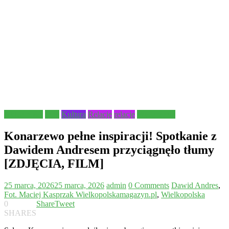
Aktualności
Inne
Kultura
Relacje
relacje
Wydarzenia
Konarzewo pełne inspiracji! Spotkanie z
Dawidem Andresem przyciągnęło tłumy
[ZDJĘCIA, FILM]
25 marca, 2026
25 marca, 2026
admin
0 Comments
Dawid Andres
,
Fot. Maciej Kasprzak Wielkopolskamagazyn.pl
,
Wielkopolska
0
Share
Tweet
SHARES