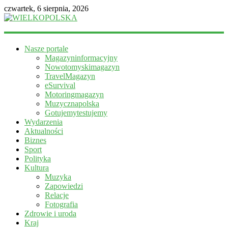
czwartek, 6 sierpnia, 2026
WIELKOPOLSKA
Nasze portale
Magazyn
Magazyninformacyjny
informacyjny
Nowotomyskimagazyn
TravelMagazyn
eSurvival
Motoringmagazyn
Muzycznapolska
Gotujemytestujemy
Wydarzenia
Aktualności
Biznes
Sport
Polityka
Kultura
Muzyka
Zapowiedzi
Relacje
Fotografia
Zdrowie i uroda
Kraj