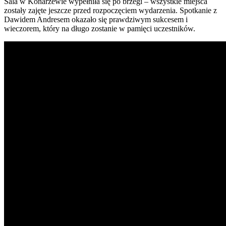
Sala w Konarzewie wypełniła się po brzegi – wszystkie miejsca
zostały zajęte jeszcze przed rozpoczęciem wydarzenia. Spotkanie z
Dawidem Andresem okazało się prawdziwym sukcesem i
wieczorem, który na długo zostanie w pamięci uczestników.