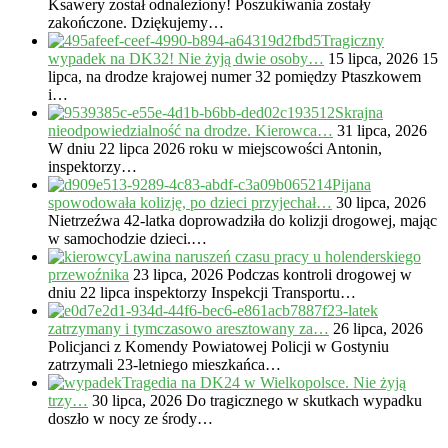
Ksawery został odnaleziony! Poszukiwania zostały
zakończone. Dziękujemy…
Tragiczny
wypadek na DK32! Nie żyją dwie osoby…
15 lipca, 2026
15
lipca, na drodze krajowej numer 32 pomiędzy Ptaszkowem
i…
Skrajna
nieodpowiedzialność na drodze. Kierowca…
31 lipca, 2026
W dniu 22 lipca 2026 roku w miejscowości Antonin,
inspektorzy…
Pijana
spowodowała kolizję, po dzieci przyjechał…
30 lipca, 2026
Nietrzeźwa 42-latka doprowadziła do kolizji drogowej, mając
w samochodzie dzieci.…
Lawina naruszeń czasu pracy u holenderskiego
przewoźnika
23 lipca, 2026
Podczas kontroli drogowej w
dniu 22 lipca inspektorzy Inspekcji Transportu…
23-latek
zatrzymany i tymczasowo aresztowany za…
26 lipca, 2026
Policjanci z Komendy Powiatowej Policji w Gostyniu
zatrzymali 23-letniego mieszkańca…
Tragedia na DK24 w Wielkopolsce. Nie żyją
trzy…
30 lipca, 2026
Do tragicznego w skutkach wypadku
doszło w nocy ze środy…