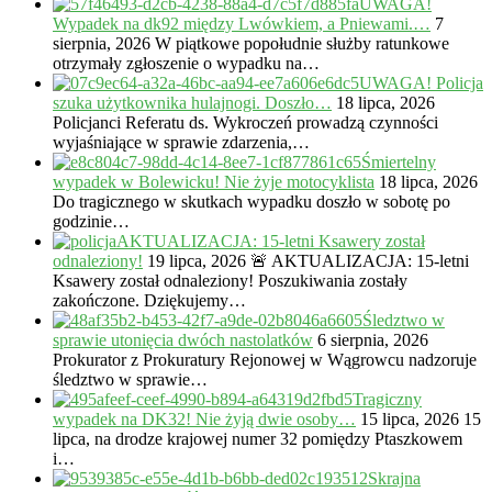
UWAGA!
Wypadek na dk92 między Lwówkiem, a Pniewami.…
7
sierpnia, 2026
W piątkowe popołudnie służby ratunkowe
otrzymały zgłoszenie o wypadku na…
UWAGA! Policja
szuka użytkownika hulajnogi. Doszło…
18 lipca, 2026
Policjanci Referatu ds. Wykroczeń prowadzą czynności
wyjaśniające w sprawie zdarzenia,…
Śmiertelny
wypadek w Bolewicku! Nie żyje motocyklista
18 lipca, 2026
Do tragicznego w skutkach wypadku doszło w sobotę po
godzinie…
AKTUALIZACJA: 15-letni Ksawery został
odnaleziony!
19 lipca, 2026
🚨 AKTUALIZACJA: 15-letni
Ksawery został odnaleziony! Poszukiwania zostały
zakończone. Dziękujemy…
Śledztwo w
sprawie utonięcia dwóch nastolatków
6 sierpnia, 2026
Prokurator z Prokuratury Rejonowej w Wągrowcu nadzoruje
śledztwo w sprawie…
Tragiczny
wypadek na DK32! Nie żyją dwie osoby…
15 lipca, 2026
15
lipca, na drodze krajowej numer 32 pomiędzy Ptaszkowem
i…
Skrajna