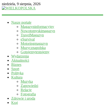
niedziela, 9 sierpnia, 2026
WIELKOPOLSKA
Nasze portale
Magazyn
Magazyninformacyjny
informacyjny
Nowotomyskimagazyn
TravelMagazyn
eSurvival
Motoringmagazyn
Muzycznapolska
Gotujemytestujemy
Wydarzenia
Aktualności
Biznes
Sport
Polityka
Kultura
Muzyka
Zapowiedzi
Relacje
Fotografia
Zdrowie i uroda
Kraj