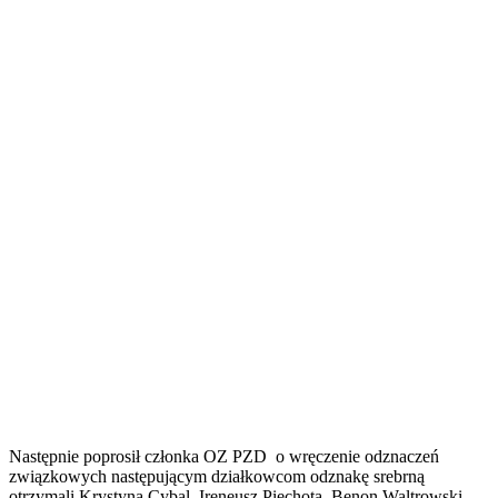
Następnie poprosił członka OZ PZD o wręczenie odznaczeń
związkowych następującym działkowcom odznakę srebrną
otrzymali Krystyna Cybal, Ireneusz Piechota, Benon Waltrowski,