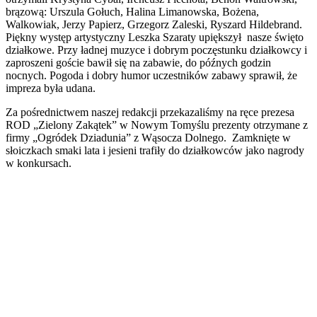
brązową: Urszula Gołuch, Halina Limanowska, Bożena,
Walkowiak, Jerzy Papierz, Grzegorz Zaleski, Ryszard Hildebrand.
Piękny występ artystyczny Leszka Szaraty upiększył nasze święto
działkowe. Przy ładnej muzyce i dobrym poczęstunku działkowcy i
zaproszeni goście bawił się na zabawie, do późnych godzin
nocnych. Pogoda i dobry humor uczestników zabawy sprawił, że
impreza była udana.
Za pośrednictwem naszej redakcji przekazaliśmy na ręce prezesa
ROD „Zielony Zakątek” w Nowym Tomyślu prezenty otrzymane z
firmy „Ogródek Dziadunia” z Wąsocza Dolnego. Zamknięte w
słoiczkach smaki lata i jesieni trafiły do działkowców jako nagrody
w konkursach.