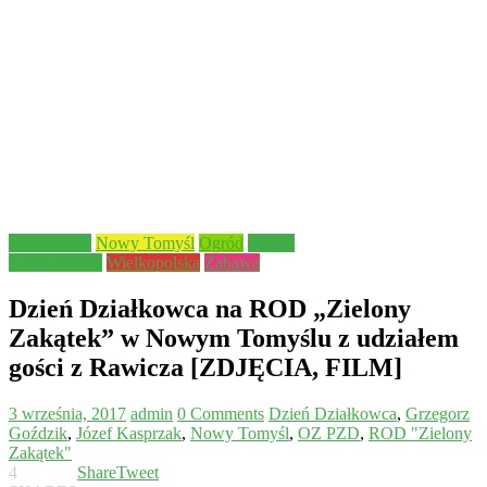
Aktualności
Nowy Tomyśl
Ogród
powiat
nowotomyski
Wielkopolska
Zabawa
Dzień Działkowca na ROD „Zielony
Zakątek” w Nowym Tomyślu z udziałem
gości z Rawicza [ZDJĘCIA, FILM]
3 września, 2017
admin
0 Comments
Dzień Działkowca
,
Grzegorz
Goździk
,
Józef Kasprzak
,
Nowy Tomyśl
,
OZ PZD
,
ROD "Zielony
Zakątek"
4
Share
Tweet