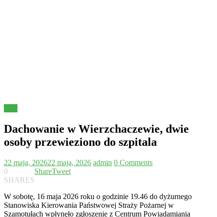
Inne
Dachowanie w Wierzchaczewie, dwie
osoby przewieziono do szpitala
22 maja, 2026
22 maja, 2026
admin
0 Comments
0
Share
Tweet
SHARES
W sobotę, 16 maja 2026 roku o godzinie 19.46 do dyżurnego
Stanowiska Kierowania Państwowej Straży Pożarnej w
Szamotułach wpłynęło zgłoszenie z Centrum Powiadamiania