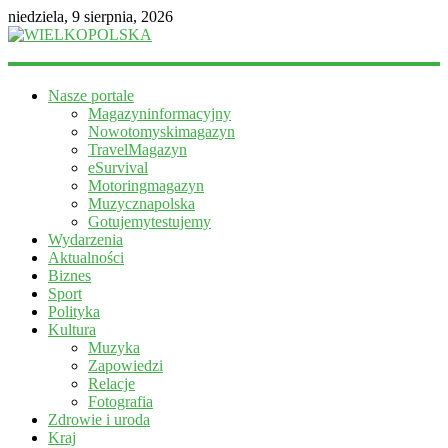
niedziela, 9 sierpnia, 2026
WIELKOPOLSKA
Nasze portale
Magazyn
Magazyninformacyjny
informacyjny
Nowotomyskimagazyn
TravelMagazyn
eSurvival
Motoringmagazyn
Muzycznapolska
Gotujemytestujemy
Wydarzenia
Aktualności
Biznes
Sport
Polityka
Kultura
Muzyka
Zapowiedzi
Relacje
Fotografia
Zdrowie i uroda
Kraj