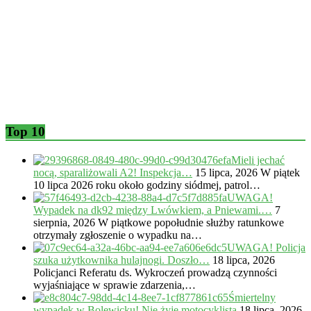
Top 10
Mieli jechać
nocą, sparaliżowali A2! Inspekcja…
15 lipca, 2026
W piątek
10 lipca 2026 roku około godziny siódmej, patrol…
UWAGA!
Wypadek na dk92 między Lwówkiem, a Pniewami.…
7
sierpnia, 2026
W piątkowe popołudnie służby ratunkowe
otrzymały zgłoszenie o wypadku na…
UWAGA! Policja
szuka użytkownika hulajnogi. Doszło…
18 lipca, 2026
Policjanci Referatu ds. Wykroczeń prowadzą czynności
wyjaśniające w sprawie zdarzenia,…
Śmiertelny
wypadek w Bolewicku! Nie żyje motocyklista
18 lipca, 2026