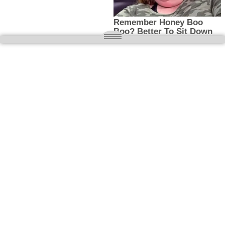
O nas
Wielkopolska magazyn informacyjny.pl
Kontakt:
redakcja@wielkopolskamagazyn.pl
784 901 059
Rejestr dzienników i czasopism
- Sąd Okręgowy w Poznaniu nr RPR 3637
REDAKTOR NACZELNY / WYDAWCA
Maciej Ignacy Kasprzak
Adres redakcji: Os, Batorego 28/11 64-300 Nowy Tomyśl
Prawa autorskie © 2026
WIELKOPOLSKA
. Wszystkie prawa