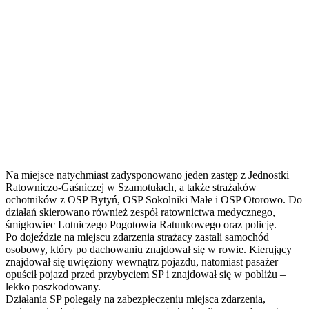
Na miejsce natychmiast zadysponowano jeden zastęp z Jednostki
Ratowniczo-Gaśniczej w Szamotułach, a także strażaków
ochotników z OSP Bytyń, OSP Sokolniki Małe i OSP Otorowo. Do
działań skierowano również zespół ratownictwa medycznego,
śmigłowiec Lotniczego Pogotowia Ratunkowego oraz policję.
Po dojeździe na miejscu zdarzenia strażacy zastali samochód
osobowy, który po dachowaniu znajdował się w rowie. Kierujący
znajdował się uwięziony wewnątrz pojazdu, natomiast pasażer
opuścił pojazd przed przybyciem SP i znajdował się w pobliżu –
lekko poszkodowany.
Działania SP polegały na zabezpieczeniu miejsca zdarzenia,