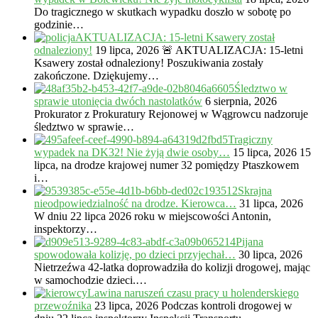
Do tragicznego w skutkach wypadku doszło w sobotę po
godzinie…
AKTUALIZACJA: 15-letni Ksawery został
odnaleziony!
19 lipca, 2026
🚨 AKTUALIZACJA: 15-letni
Ksawery został odnaleziony! Poszukiwania zostały
zakończone. Dziękujemy…
Śledztwo w
sprawie utonięcia dwóch nastolatków
6 sierpnia, 2026
Prokurator z Prokuratury Rejonowej w Wągrowcu nadzoruje
śledztwo w sprawie…
Tragiczny
wypadek na DK32! Nie żyją dwie osoby…
15 lipca, 2026
15
lipca, na drodze krajowej numer 32 pomiędzy Ptaszkowem
i…
Skrajna
nieodpowiedzialność na drodze. Kierowca…
31 lipca, 2026
W dniu 22 lipca 2026 roku w miejscowości Antonin,
inspektorzy…
Pijana
spowodowała kolizję, po dzieci przyjechał…
30 lipca, 2026
Nietrzeźwa 42-latka doprowadziła do kolizji drogowej, mając
w samochodzie dzieci.…
Lawina naruszeń czasu pracy u holenderskiego
przewoźnika
23 lipca, 2026
Podczas kontroli drogowej w