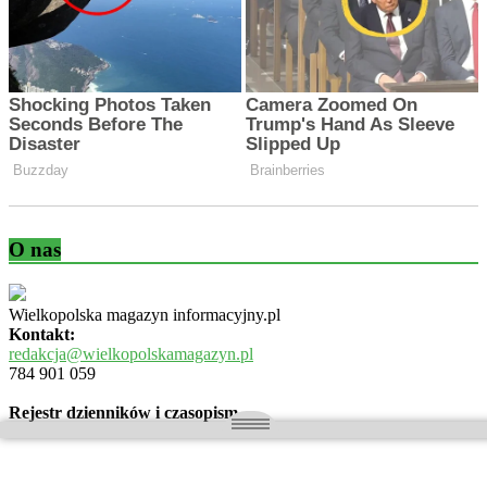
O nas
Wielkopolska magazyn informacyjny.pl
Kontakt:
redakcja@wielkopolskamagazyn.pl
784 901 059
Rejestr dzienników i czasopism
- Sąd Okręgowy w Poznaniu nr RPR 3637
REDAKTOR NACZELNY / WYDAWCA