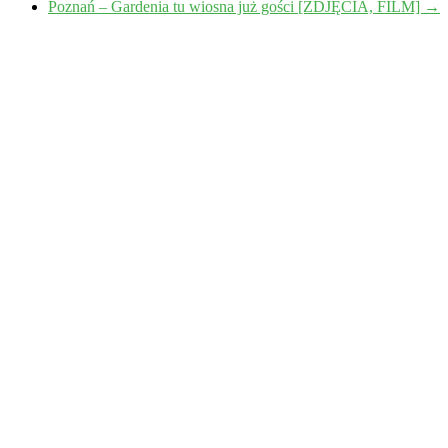
Poznań – Gardenia tu wiosna już gości [ZDJĘCIA, FILM]
→