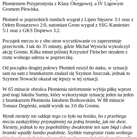
Płomieniem Przyprostynia z Klasy Okręgowej, a IV Ligowym
Gromem Plewiska.
Płomień w poprzednich rundach wygrał z Lipno Stęszew 3:1 oraz z
Orłem Rostarzewo 2:0, natomiast Grom wygrał z SSG Kamieniec
5:1 oraz z GKS Dopiewo 3:2.
Początek meczu to z obu stron wyczekiwanie co zaprezentuje
przeciwnik. I tak do 35 minuty, gdzie Michał Wysocki wykończył
akcję Gromu. Kilka minut później Krzysztof Fleischer strzałem z
rzutu wolnego uderza w poprzeczkę.
Od początku drugiej połowy Płomień ruszył do ataku, w sytuacji
sam na sam z bramkarzem znalazł się Szymon Juszczak, jednak to
Szymon Nowacki okazał się lepszy w tej sytuacji.
W 65 minucie obrońca Płomienia niefortunnie wybija piłkę wprost
pod nogi Jakuba Surmy, który wykorzystuje sytuację jeden na jeden
z bramkarzem Płomienia Jakubem Borkowskim. W 88 minucie
Tomasz Degórski, ustalił wynik na 3:0 dla Gromu.
Wynik niestety nie oddaje tego co było na boisku, bo z przebiegu
meczu zasłużyliśmy przynajmniej na jedną bramkę, jak nie dwie.
Niestety, jednak to my popełniliśmy dwukrotnie ten sam błąd i dwie
bramki wpadły bardzo podobnie. Szybkie rozegranie rzutu wolnego