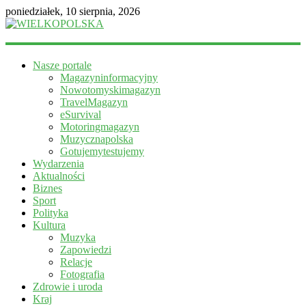
poniedziałek, 10 sierpnia, 2026
WIELKOPOLSKA
Nasze portale
Magazyn
Magazyninformacyjny
informacyjny
Nowotomyskimagazyn
TravelMagazyn
eSurvival
Motoringmagazyn
Muzycznapolska
Gotujemytestujemy
Wydarzenia
Aktualności
Biznes
Sport
Polityka
Kultura
Muzyka
Zapowiedzi
Relacje
Fotografia
Zdrowie i uroda
Kraj