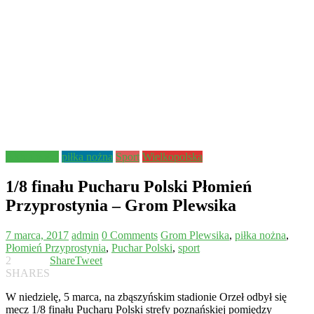
Aktualności
piłka nożna
Sport
Wielkopolska
1/8 finału Pucharu Polski Płomień
Przyprostynia – Grom Plewsika
7 marca, 2017
admin
0 Comments
Grom Plewsika
,
piłka nożna
,
Płomień Przyprostynia
,
Puchar Polski
,
sport
2
Share
Tweet
SHARES
W niedzielę, 5 marca, na zbąszyńskim stadionie Orzeł odbył się
mecz 1/8 finału Pucharu Polski strefy poznańskiej pomiędzy