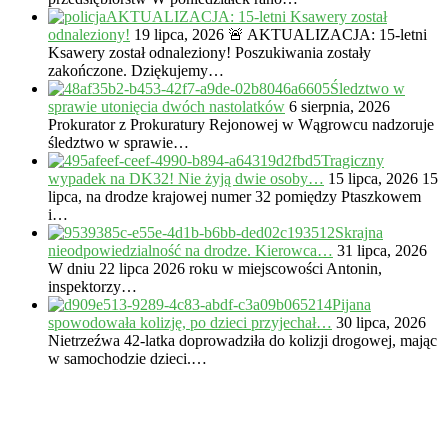
AKTUALIZACJA: 15-letni Ksawery został
odnaleziony!
19 lipca, 2026
🚨 AKTUALIZACJA: 15-letni
Ksawery został odnaleziony! Poszukiwania zostały
zakończone. Dziękujemy…
Śledztwo w
sprawie utonięcia dwóch nastolatków
6 sierpnia, 2026
Prokurator z Prokuratury Rejonowej w Wągrowcu nadzoruje
śledztwo w sprawie…
Tragiczny
wypadek na DK32! Nie żyją dwie osoby…
15 lipca, 2026
15
lipca, na drodze krajowej numer 32 pomiędzy Ptaszkowem
i…
Skrajna
nieodpowiedzialność na drodze. Kierowca…
31 lipca, 2026
W dniu 22 lipca 2026 roku w miejscowości Antonin,
inspektorzy…
Pijana
spowodowała kolizję, po dzieci przyjechał…
30 lipca, 2026
Nietrzeźwa 42-latka doprowadziła do kolizji drogowej, mając
w samochodzie dzieci.…