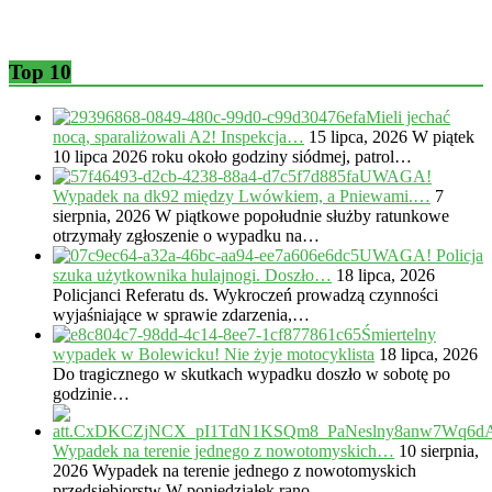
Top 10
Mieli jechać
nocą, sparaliżowali A2! Inspekcja…
15 lipca, 2026
W piątek
10 lipca 2026 roku około godziny siódmej, patrol…
UWAGA!
Wypadek na dk92 między Lwówkiem, a Pniewami.…
7
sierpnia, 2026
W piątkowe popołudnie służby ratunkowe
otrzymały zgłoszenie o wypadku na…
UWAGA! Policja
szuka użytkownika hulajnogi. Doszło…
18 lipca, 2026
Policjanci Referatu ds. Wykroczeń prowadzą czynności
wyjaśniające w sprawie zdarzenia,…
Śmiertelny
wypadek w Bolewicku! Nie żyje motocyklista
18 lipca, 2026
Do tragicznego w skutkach wypadku doszło w sobotę po
godzinie…
Wypadek na terenie jednego z nowotomyskich…
10 sierpnia,
2026
Wypadek na terenie jednego z nowotomyskich
przedsiębiorstw W poniedziałek rano…