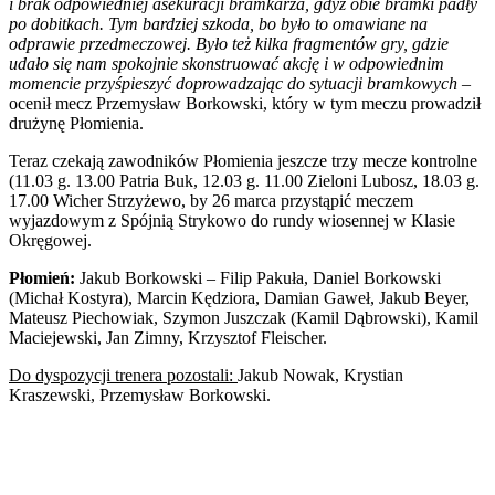
i brak odpowiedniej asekuracji bramkarza, gdyż obie bramki padły
po dobitkach. Tym bardziej szkoda, bo było to omawiane na
odprawie przedmeczowej. Było też kilka fragmentów gry, gdzie
udało się nam spokojnie skonstruować akcję i w odpowiednim
momencie przyśpieszyć doprowadzając do sytuacji bramkowych
–
ocenił mecz Przemysław Borkowski, który w tym meczu prowadził
drużynę Płomienia.
Teraz czekają zawodników Płomienia jeszcze trzy mecze kontrolne
(11.03 g. 13.00 Patria Buk, 12.03 g. 11.00 Zieloni Lubosz, 18.03 g.
17.00 Wicher Strzyżewo, by 26 marca przystąpić meczem
wyjazdowym z Spójnią Strykowo do rundy wiosennej w Klasie
Okręgowej.
Płomień:
Jakub Borkowski – Filip Pakuła, Daniel Borkowski
(Michał Kostyra), Marcin Kędziora, Damian Gaweł, Jakub Beyer,
Mateusz Piechowiak, Szymon Juszczak (Kamil Dąbrowski), Kamil
Maciejewski, Jan Zimny, Krzysztof Fleischer.
Do dyspozycji trenera pozostali:
Jakub Nowak, Krystian
Kraszewski, Przemysław Borkowski.