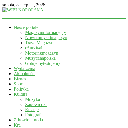
sobota, 8 sierpnia, 2026
WIELKOPOLSKA
Nasze portale
Magazyn
Magazyninformacyjny
informacyjny
Nowotomyskimagazyn
TravelMagazyn
eSurvival
Motoringmagazyn
Muzycznapolska
Gotujemytestujemy
Wydarzenia
Aktualności
Biznes
Sport
Polityka
Kultura
Muzyka
Zapowiedzi
Relacje
Fotografia
Zdrowie i uroda
Kraj