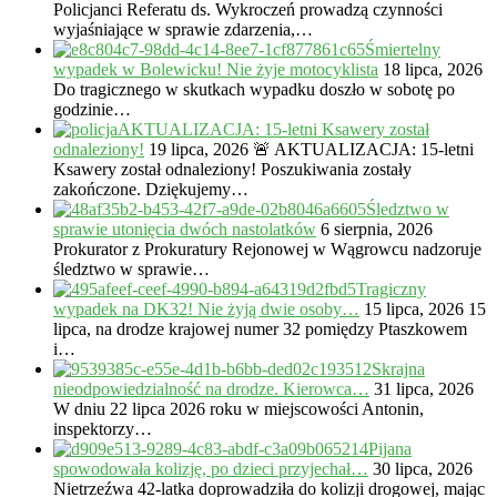
Policjanci Referatu ds. Wykroczeń prowadzą czynności
wyjaśniające w sprawie zdarzenia,…
Śmiertelny
wypadek w Bolewicku! Nie żyje motocyklista
18 lipca, 2026
Do tragicznego w skutkach wypadku doszło w sobotę po
godzinie…
AKTUALIZACJA: 15-letni Ksawery został
odnaleziony!
19 lipca, 2026
🚨 AKTUALIZACJA: 15-letni
Ksawery został odnaleziony! Poszukiwania zostały
zakończone. Dziękujemy…
Śledztwo w
sprawie utonięcia dwóch nastolatków
6 sierpnia, 2026
Prokurator z Prokuratury Rejonowej w Wągrowcu nadzoruje
śledztwo w sprawie…
Tragiczny
wypadek na DK32! Nie żyją dwie osoby…
15 lipca, 2026
15
lipca, na drodze krajowej numer 32 pomiędzy Ptaszkowem
i…
Skrajna
nieodpowiedzialność na drodze. Kierowca…
31 lipca, 2026
W dniu 22 lipca 2026 roku w miejscowości Antonin,
inspektorzy…
Pijana
spowodowała kolizję, po dzieci przyjechał…
30 lipca, 2026
Nietrzeźwa 42-latka doprowadziła do kolizji drogowej, mając