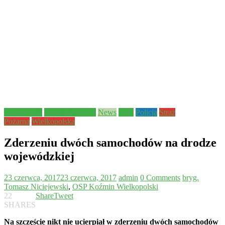
Aktualności
Bezpieczeństwo
News
OSP
Policja
Straż
Pożarna
Wielkopolska
Zderzeniu dwóch samochodów na drodze
wojewódzkiej
23 czerwca, 2017
23 czerwca, 2017
admin
0 Comments
bryg.
Tomasz Niciejewski
,
OSP Koźmin Wielkopolski
22
Share
Tweet
SHARES
Na szczęście nikt nie ucierpiał w zderzeniu dwóch samochodów