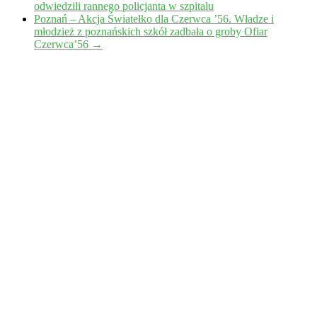
odwiedzili rannego policjanta w szpitalu
Poznań – Akcja Światełko dla Czerwca ’56. Władze i
młodzież z poznańskich szkół zadbała o groby Ofiar
Czerwca’56
→