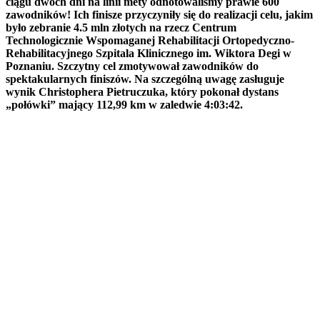
ciągu dwóch dni na linii mety odnotowaliśmy prawie 600
zawodników! Ich finisze przyczyniły się do realizacji celu, jakim
było zebranie 4.5 mln złotych na rzecz Centrum
Technologicznie Wspomaganej Rehabilitacji Ortopedyczno-
Rehabilitacyjnego Szpitala Klinicznego im. Wiktora Degi w
Poznaniu. Szczytny cel zmotywował zawodników do
spektakularnych finiszów. Na szczególną uwagę zasługuje
wynik Christophera Pietruczuka, który pokonał dystans
„połówki” mający 112,99 km w zaledwie 4:03:42.