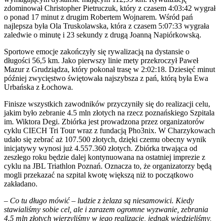
zdominował Christopher Pietruczuk, który z czasem 4:03:42 wygrał
o ponad 17 minut z drugim Robertem Wojnarem. Wśród pań
najlepsza była Ola Truskolawska, która z czasem 5:07:33 wygrała
zaledwie o minutę i 23 sekundy z drugą Joanną Napiórkowską.
Sportowe emocje zakończyły się rywalizacją na dystansie o
długości 56,5 km. Jako pierwszy linie mety przekroczył Paweł
Mazur z Grudziądza, który pokonał trasę w 2:02:18. Dziesięć minut
później zwycięstwo świętowała najszybsza z pań, którą była Ewa
Urbańska z Łochowa.
Finisze wszystkich zawodników przyczyniły się do realizacji celu,
jakim było zebranie 4.5 mln złotych na rzecz poznańskiego Szpitala
im. Wiktora Degi. Zbiórka jest prowadzona przez organizatorów
cyklu CIECH Tri Tour wraz z fundacją Pho3nix. W Charzykowach
udało się zebrać aż 107.500 złotych, dzięki czemu obecny wynik
inicjatywy wynosi już 4.557.360 złotych. Zbiórka trwająca od
zeszłego roku będzie dalej kontynuowana na ostatniej imprezie z
cyklu na JBL Triathlon Poznań. Oznacza to, że organizatorzy będą
mogli przekazać na szpital kwotę większą niż to początkowo
zakładano.
–
Co tu długo mówić – ludzie z żelaza są niesamowici. Kiedy
stawialiśmy sobie cel, ale i zarazem ogromne wyzwanie, zebrania
4.5 mln złotych wierzyliśmy w jego realizację, jednak wiedzieliśmy,