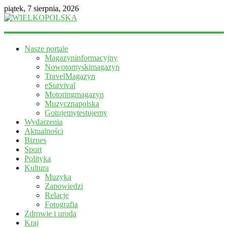
piątek, 7 sierpnia, 2026
WIELKOPOLSKA
Nasze portale
Magazyn
Magazyninformacyjny
informacyjny
Nowotomyskimagazyn
TravelMagazyn
eSurvival
Motoringmagazyn
Muzycznapolska
Gotujemytestujemy
Wydarzenia
Aktualności
Biznes
Sport
Polityka
Kultura
Muzyka
Zapowiedzi
Relacje
Fotografia
Zdrowie i uroda
Kraj