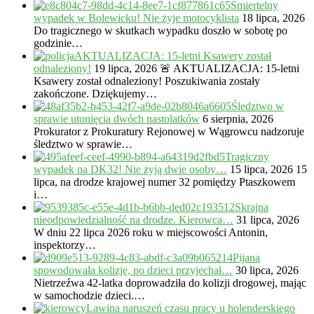
Śmiertelny
wypadek w Bolewicku! Nie żyje motocyklista
18 lipca, 2026
Do tragicznego w skutkach wypadku doszło w sobotę po
godzinie…
AKTUALIZACJA: 15-letni Ksawery został
odnaleziony!
19 lipca, 2026
🚨 AKTUALIZACJA: 15-letni
Ksawery został odnaleziony! Poszukiwania zostały
zakończone. Dziękujemy…
Śledztwo w
sprawie utonięcia dwóch nastolatków
6 sierpnia, 2026
Prokurator z Prokuratury Rejonowej w Wągrowcu nadzoruje
śledztwo w sprawie…
Tragiczny
wypadek na DK32! Nie żyją dwie osoby…
15 lipca, 2026
15
lipca, na drodze krajowej numer 32 pomiędzy Ptaszkowem
i…
Skrajna
nieodpowiedzialność na drodze. Kierowca…
31 lipca, 2026
W dniu 22 lipca 2026 roku w miejscowości Antonin,
inspektorzy…
Pijana
spowodowała kolizję, po dzieci przyjechał…
30 lipca, 2026
Nietrzeźwa 42-latka doprowadziła do kolizji drogowej, mając
w samochodzie dzieci.…
Lawina naruszeń czasu pracy u holenderskiego