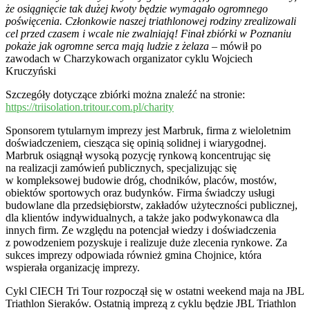
że osiągnięcie tak dużej kwoty będzie wymagało ogromnego
poświęcenia. Członkowie naszej triathlonowej rodziny zrealizowali
cel przed czasem i wcale nie zwalniają! Finał zbiórki w Poznaniu
pokaże jak ogromne serca mają ludzie z żelaza
– mówił po
zawodach w Charzykowach organizator cyklu Wojciech
Kruczyński
Szczegóły dotyczące zbiórki można znaleźć na stronie:
https://triisolation.tritour.com.pl/charity
Sponsorem tytularnym imprezy jest Marbruk, firma z wieloletnim
doświadczeniem, ciesząca się opinią solidnej i wiarygodnej.
Marbruk osiągnął wysoką pozycję rynkową koncentrując się
na realizacji zamówień publicznych, specjalizując się
w kompleksowej budowie dróg, chodników, placów, mostów,
obiektów sportowych oraz budynków. Firma świadczy usługi
budowlane dla przedsiębiorstw, zakładów użyteczności publicznej,
dla klientów indywidualnych, a także jako podwykonawca dla
innych firm. Ze względu na potencjał wiedzy i doświadczenia
z powodzeniem pozyskuje i realizuje duże zlecenia rynkowe. Za
sukces imprezy odpowiada również gmina Chojnice, która
wspierała organizację imprezy.
Cykl CIECH Tri Tour rozpoczął się w ostatni weekend maja na JBL
Triathlon Sieraków. Ostatnią imprezą z cyklu będzie JBL Triathlon