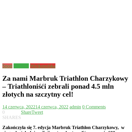
Sport
triathlon
Wielkopolska
Za nami Marbruk Triathlon Charzykowy
– Triathloniśći zebrali ponad 4.5 mln
złotych na szczytny cel!
14 czerwca, 2022
14 czerwca, 2022
admin
0 Comments
0
Share
Tweet
SHARES
Zakończyła się 7. edycja Marbruk Triathlon Charzykowy, w