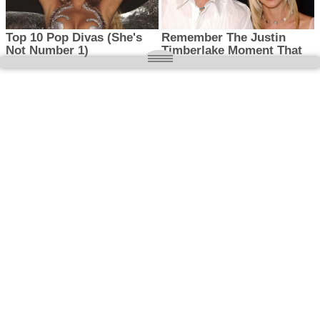
O nas
Wielkopolska magazyn informacyjny.pl
Kontakt:
redakcja@wielkopolskamagazyn.pl
784 901 059
Rejestr dzienników i czasopism
- Sąd Okręgowy w Poznaniu nr RPR 3637
REDAKTOR NACZELNY / WYDAWCA
Maciej Ignacy Kasprzak
Adres redakcji: Os, Batorego 28/11 64-300 Nowy Tomyśl
Prawa autorskie © 2026
WIELKOPOLSKA
. Wszystkie prawa