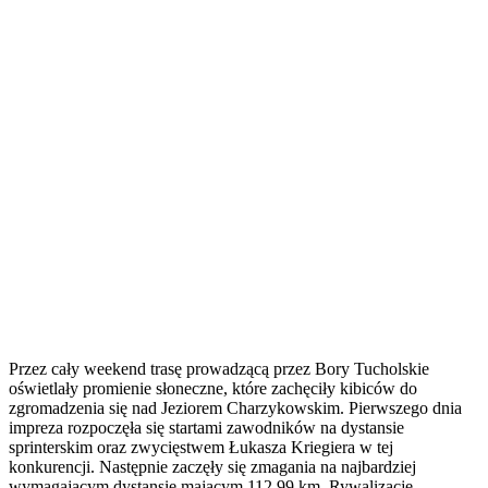
Przez cały weekend trasę prowadzącą przez Bory Tucholskie
oświetlały promienie słoneczne, które zachęciły kibiców do
zgromadzenia się nad Jeziorem Charzykowskim. Pierwszego dnia
impreza rozpoczęła się startami zawodników na dystansie
sprinterskim oraz zwycięstwem Łukasza Kriegiera w tej
konkurencji. Następnie zaczęły się zmagania na najbardziej
wymagającym dystansie mającym 112,99 km. Rywalizację