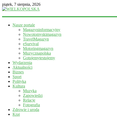
piątek, 7 sierpnia, 2026
WIELKOPOLSKA
Nasze portale
Magazyn
Magazyninformacyjny
informacyjny
Nowotomyskimagazyn
TravelMagazyn
eSurvival
Motoringmagazyn
Muzycznapolska
Gotujemytestujemy
Wydarzenia
Aktualności
Biznes
Sport
Polityka
Kultura
Muzyka
Zapowiedzi
Relacje
Fotografia
Zdrowie i uroda
Kraj