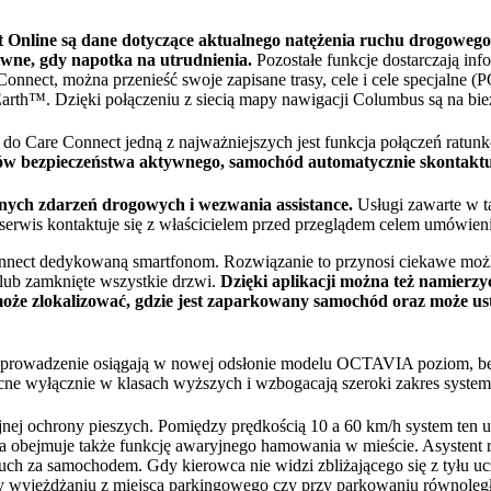
t Online są dane dotyczące aktualnego natężenia ruchu drogowego
ywne, gdy napotka na utrudnienia.
Pozostałe funkcje dostarczają in
onnect, można przenieść swoje zapisane trasy, cele i cele specjalne
rth™. Dzięki połączeniu z siecią mapy nawigacji Columbus są na bie
do Care Connect jedną z najważniejszych jest funkcja połączeń ratun
ów bezpieczeństwa aktywnego, samochód automatycznie skontaktu
ych zdarzeń drogowych i wezwania assistance.
Usługi zawarte w t
wis kontaktuje się z właścicielem przed przeglądem celem umówieni
ect dedykowaną smartfonom. Rozwiązanie to przynosi ciekawe możliw
lub zamknięte wszystkie drzwi.
Dzięki aplikacji można też namierz
 może zlokalizować, gdzie jest zaparkowany samochód oraz może u
prowadzenie osiągają w nowej odsłonie modelu OCTAVIA poziom, b
ecne wyłącznie w klasach wyższych i wzbogacają szeroki zakres sys
yjnej ochrony pieszych. Pomiędzy prędkością 10 a 60 km/h system ten 
która obejmuje także funkcję awaryjnego hamowania w mieście. Asyst
ch za samochodem. Gdy kierowca nie widzi zbliżającego się z tyłu uc
zy wyjeżdżaniu z miejsca parkingowego czy przy parkowaniu równoległ