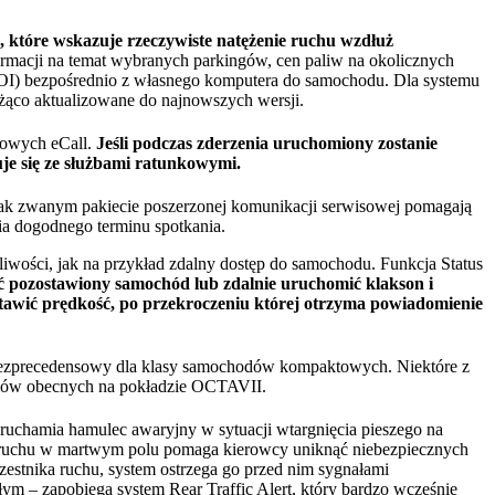
, które wskazuje rzeczywiste natężenie ruchu wzdłuż
formacji na temat wybranych parkingów, cen paliw na okolicznych
 (POI) bezpośrednio z własnego komputera do samochodu. Dla systemu
żąco aktualizowane do najnowszych wersji.
kowych eCall.
Jeśli podczas zderzenia uruchomiony zostanie
je się ze służbami ratunkowymi.
ak zwanym pakiecie poszerzonej komunikacji serwisowej pomagają
a dogodnego terminu spotkania.
ości, jak na przykład zdalny dostęp do samochodu. Funkcja Status
yć pozostawiony samochód lub zdalnie uruchomić klakson i
stawić prędkość, po przekroczeniu której otrzyma powiadomienie
ezprecedensowy dla klasy samochodów kompaktowych. Niektóre z
temów obecnych na pokładzie OCTAVII.
uruchamia hamulec awaryjny w sytuacji wtargnięcia pieszego na
ent ruchu w martwym polu pomaga kierowcy uniknąć niebezpiecznych
zestnika ruchu, system ostrzega go przed nim sygnałami
ym – zapobiega system Rear Traffic Alert, który bardzo wcześnie