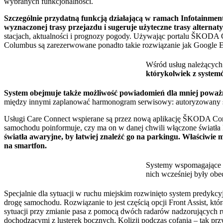
wybranych funkcjonalności.
Szczególnie przydatną funkcją działającą w ramach Infotainmen
wyznaczonej trasy przejazdu i sugeruje użyteczne trasy alternat
stacjach, aktualności i prognozy pogody. Używając portalu ŠKODA C
Columbus są zarezerwowane ponadto takie rozwiązanie jak Google Ea
Wśród usług należących 
którykolwiek z system
System obejmuje także możliwość powiadomień dla mniej poważn
między innymi zaplanować harmonogram serwisowy: autoryzowany ser
Usługi Care Connect wspierane są przez nową aplikację ŠKODA Conn
samochodu poinformuje, czy ma on w danej chwili włączone światła 
światła awaryjne, by łatwiej znaleźć go na parkingu. Właściwie
na smartfon.
Systemy wspomagające 
nich wcześniej były ob
Specjalnie dla sytuacji w ruchu miejskim rozwinięto system predykc
drogę samochodu. Rozwiązanie to jest częścią opcji Front Assist, 
sytuacji przy zmianie pasa z pomocą dwóch radarów nadzorujących ru
dochodzącymi z lusterek bocznych. Kolizji podczas cofania – tak pr