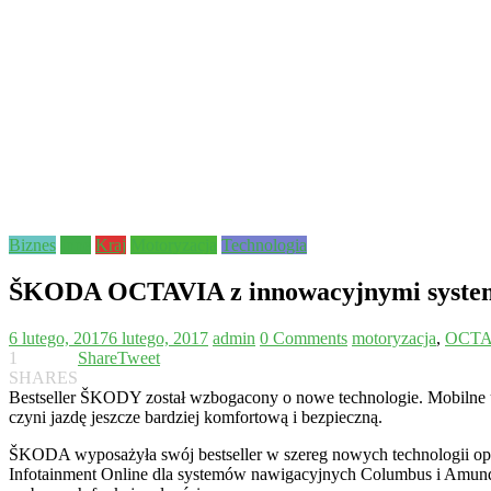
Biznes
Inne
Kraj
Motoryzacja
Technologia
ŠKODA OCTAVIA z innowacyjnymi system
6 lutego, 2017
6 lutego, 2017
admin
0 Comments
motoryzacja
,
OCTA
1
Share
Tweet
SHARES
Bestseller ŠKODY został wzbogacony o nowe technologie. Mobilne 
czyni jazdę jeszcze bardziej komfortową i bezpieczną.
ŠKODA wyposażyła swój bestseller w szereg nowych technologii opa
Infotainment Online dla systemów nawigacyjnych Columbus i Amundse