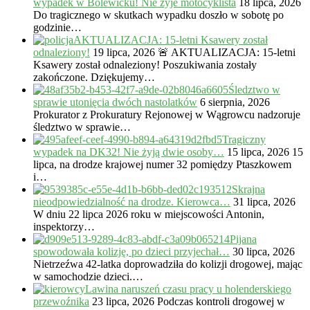
wypadek w Bolewicku! Nie żyje motocyklista
18 lipca, 2026
Do tragicznego w skutkach wypadku doszło w sobotę po
godzinie…
AKTUALIZACJA: 15-letni Ksawery został
odnaleziony!
19 lipca, 2026
🚨 AKTUALIZACJA: 15-letni
Ksawery został odnaleziony! Poszukiwania zostały
zakończone. Dziękujemy…
Śledztwo w
sprawie utonięcia dwóch nastolatków
6 sierpnia, 2026
Prokurator z Prokuratury Rejonowej w Wągrowcu nadzoruje
śledztwo w sprawie…
Tragiczny
wypadek na DK32! Nie żyją dwie osoby…
15 lipca, 2026
15
lipca, na drodze krajowej numer 32 pomiędzy Ptaszkowem
i…
Skrajna
nieodpowiedzialność na drodze. Kierowca…
31 lipca, 2026
W dniu 22 lipca 2026 roku w miejscowości Antonin,
inspektorzy…
Pijana
spowodowała kolizję, po dzieci przyjechał…
30 lipca, 2026
Nietrzeźwa 42-latka doprowadziła do kolizji drogowej, mając
w samochodzie dzieci.…
Lawina naruszeń czasu pracy u holenderskiego
przewoźnika
23 lipca, 2026
Podczas kontroli drogowej w