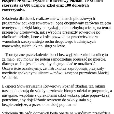
eksperci ze Stowarzyszenia Rowerowy Poznań. Ze szkoleń
skorzysta aż 600 uczniów szkół oraz 100 dorosłych
rowerzystów.
Szkolenia dla dzieci, realizowane w ramach pilotażowych
programów edukacji rowerowej, będą obejmowały zarówno zajęcia
teoretyczne, dzięki którym uzyskają one niezbędną wiedzę na temat
przepisów drogowych, jak i wspólne przejazdy rowerowe po
okolicach szkoły, które z kolei pozwolą na przećwiczenie w
warunkach rzeczywistego ruchu drogowego trudniejszych
manewrów, takich jak np. skręt w lewo.
– Teoretyczne przeszkolenie dzieci bez wyjazdu z nimi na ulicę to
za mało, aby mogły się potem samodzielnie poruszać po mieście,
dlatego ważne jest dla nas, aby chętnym dać tę możliwość.
Oczywiście oczekujemy, że instruktorzy zaproponują przejazdy
możliwie spokojnymi ulicami – mówi, zastępca prezydenta Maciej
Wudarski.
Eksperci Stowarzyszenia Rowerowy Poznań zbadają też, jakimi
trasami docierają do szkoły uczniowie biorący udział w programie, a
następnie, wspólnie z dyrektorami szkół wskażą, jakie poprawki są
potrzebne, aby dojeżdżanie rowerem do szkoły stało się
bezpieczniejsze, a przez to bardziej popularne.
Szkolenia dla osób dorosłych będą oparte na wspólnym przejeździe