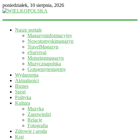
poniedziałek, 10 sierpnia, 2026
WIELKOPOLSKA
Nasze portale
Magazyn
Magazyninformacyjny
informacyjny
Nowotomyskimagazyn
TravelMagazyn
eSurvival
Motoringmagazyn
Muzycznapolska
Gotujemytestujemy
Wydarzenia
Aktualności
Biznes
Sport
Polityka
Kultura
Muzyka
Zapowiedzi
Relacje
Fotografia
Zdrowie i uroda
Kraj