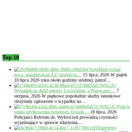
Top 10
Mieli jechać
nocą, sparaliżowali A2! Inspekcja…
15 lipca, 2026
W piątek
10 lipca 2026 roku około godziny siódmej, patrol…
UWAGA!
Wypadek na dk92 między Lwówkiem, a Pniewami.…
7
sierpnia, 2026
W piątkowe popołudnie służby ratunkowe
otrzymały zgłoszenie o wypadku na…
UWAGA! Policja
szuka użytkownika hulajnogi. Doszło…
18 lipca, 2026
Policjanci Referatu ds. Wykroczeń prowadzą czynności
wyjaśniające w sprawie zdarzenia,…
Śmiertelny