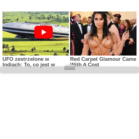
O nas
Wielkopolska magazyn informacyjny.pl
Kontakt:
redakcja@wielkopolskamagazyn.pl
784 901 059