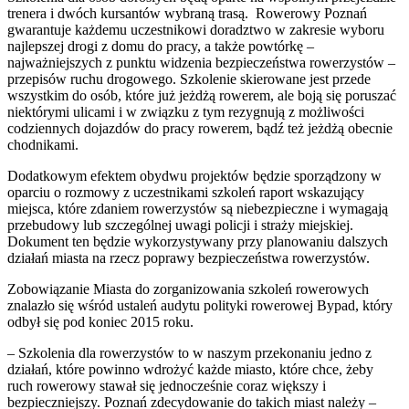
trenera i dwóch kursantów wybraną trasą. Rowerowy Poznań
gwarantuje każdemu uczestnikowi doradztwo w zakresie wyboru
najlepszej drogi z domu do pracy, a także powtórkę –
najważniejszych z punktu widzenia bezpieczeństwa rowerzystów –
przepisów ruchu drogowego. Szkolenie skierowane jest przede
wszystkim do osób, które już jeżdżą rowerem, ale boją się poruszać
niektórymi ulicami i w związku z tym rezygnują z możliwości
codziennych dojazdów do pracy rowerem, bądź też jeżdżą obecnie
chodnikami.
Dodatkowym efektem obydwu projektów będzie sporządzony w
oparciu o rozmowy z uczestnikami szkoleń raport wskazujący
miejsca, które zdaniem rowerzystów są niebezpieczne i wymagają
przebudowy lub szczególnej uwagi policji i straży miejskiej.
Dokument ten będzie wykorzystywany przy planowaniu dalszych
działań miasta na rzecz poprawy bezpieczeństwa rowerzystów.
Zobowiązanie Miasta do zorganizowania szkoleń rowerowych
znalazło się wśród ustaleń audytu polityki rowerowej Bypad, który
odbył się pod koniec 2015 roku.
– Szkolenia dla rowerzystów to w naszym przekonaniu jedno z
działań, które powinno wdrożyć każde miasto, które chce, żeby
ruch rowerowy stawał się jednocześnie coraz większy i
bezpieczniejszy. Poznań zdecydowanie do takich miast należy –