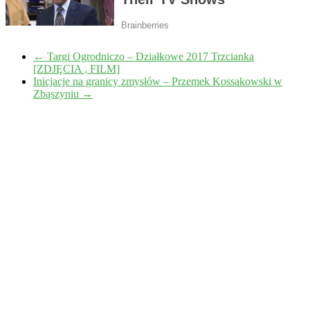
←
Targi Ogrodniczo – Działkowe 2017 Trzcianka
[ZDJĘCIA , FILM]
Inicjacje na granicy zmysłów – Przemek Kossakowski w
Zbąszyniu
→