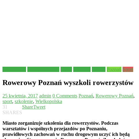
Aktualności
Bezpieczeństwo
dzieci
edukacja
Pomoc
Poznań
Sport
Rowerowy Poznań wyszkoli rowerzystów
25 kwietnia, 2017
admin
0 Comments
Poznań
,
Rowerowy Poznań
,
sport
,
szkolenie
,
Wielkopolska
31
Share
Tweet
SHARES
Miasto zorganizuje szkolenia dla rowerzystów. Podczas
warsztatów i wspólnych przejazdów po Poznaniu,
prawidłowych zachowań w ruchu drogowym uczyć ich będą