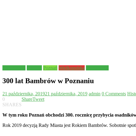
Aktualności
Historia
Poznań
Wielkopolska
Wydarzenia
300 lat Bambrów w Poznaniu
21 października, 2019
21 października, 2019
admin
0 Comments
Hist
0
Share
Tweet
SHARES
W tym roku Poznań obchodzi 300. rocznicę przybycia osadników 
Rok 2019 decyzją Rady Miasta jest Rokiem Bambrów. Sobotnie spotk