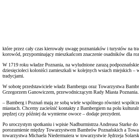
które przez cały czas kierowały uwagę poznaniaków i turystów na t
korowód, przypominający mieszkańcom znaczenie osadników dla ro
W 1719 roku władze Poznania, na wyludnione zarazą podpoznańskie 
dziesięcioleci koloniści zamieszkali w kolejnych wsiach miejskich – w
tradycjami.
W sobotę przedstawiciele władz Bambergu oraz Towarzystwa Bambrów
Grzegorzem Ganowiczem, przewodniczącym Rady Miasta Poznania.
– Bamberg i Poznań mają ze sobą wiele wspólnego również współcz
miastach. Chcemy zacieśnić kontakty z Bambergiem na polu kulturalny
prędzej czy później da wymierne owoce – dodaje prezydent.
Po uroczystym spotkaniu i wpisie Nadburmistrza Andreasa Starke do 
porozumienie między Towarzystwem Bambrów Poznańskich a Towarzy
towarzystwa Michaela Niedermaiera w towarzystwie Jędrzeja Solarsk