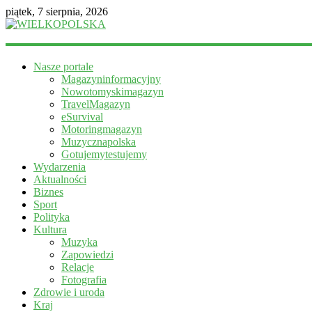
piątek, 7 sierpnia, 2026
WIELKOPOLSKA
Nasze portale
Magazyn
Magazyninformacyjny
informacyjny
Nowotomyskimagazyn
TravelMagazyn
eSurvival
Motoringmagazyn
Muzycznapolska
Gotujemytestujemy
Wydarzenia
Aktualności
Biznes
Sport
Polityka
Kultura
Muzyka
Zapowiedzi
Relacje
Fotografia
Zdrowie i uroda
Kraj