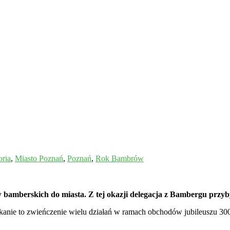
oria
,
Miasto Poznań
,
Poznań
,
Rok Bambrów
bamberskich do miasta. Z tej okazji delegacja z Bambergu przyby
anie to zwieńczenie wielu działań w ramach obchodów jubileuszu 300